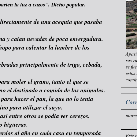
rten la luz a cazos". Dicho popular.
directamente de una acequia que pasaba
ona y caían nevadas de poca envergadura.
hopo para calentar la lumbre de los
Apasi
sus r
mbradas principalmente de trigo, cebada,
se fu
estos
camin
ra moler el grano, tanto el que se
mo el destinado a comida de los animales.
 para hacer el pan, la que no lo tenía
Corr
no para utilizar el suyo.
sí entre otros se podía ver cerezos,
morc
 o higueras.
erdos al año en cada casa en temporada
Este 