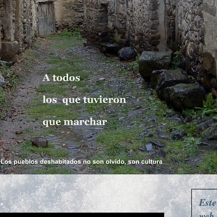
Este
web 