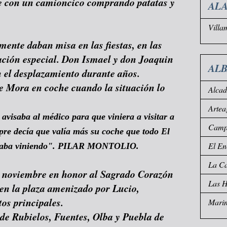
e con un camioncico comprando patatas y
ALA
Villa
mente daban misa en las fiestas, en las
ación especial. Don Ismael y don Joaquin
AL
n el desplazamiento durante años.
e Mora en coche cuando la situación lo
Alca
Artea
visaba al médico para que viniera a visitar a
Campo
pre decía que valía más su coche que todo El
El En
cababa viniendo". PILAR MONTOLIO.
La Ca
de noviembre en honor al Sagrado Corazón
Las 
 en la plaza amenizado por Lucio,
tos principales.
Mari
sde Rubielos, Fuentes, Olba y Puebla de