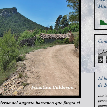
Mini
Cont
5
El b
de 2
Los t
perso
ierda del angosto barranco que forma el
mante