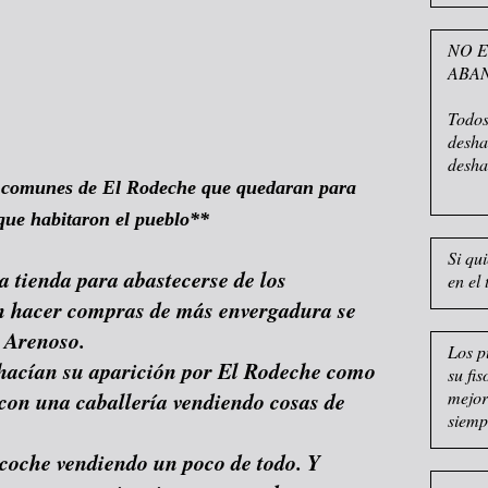
NO E
ABA
Todos
desha
desha
 comunes de El Rodeche que quedaran para
 que habitaron el pueblo**
Si qu
 tienda para abastecerse de los
en el 
an hacer compras de más envergadura se
 Arenoso.
Los p
hacían su aparición por El Rodeche como
su fi
con una caballería vendiendo cosas de
mejor
siemp
coche vendiendo un poco de todo. Y