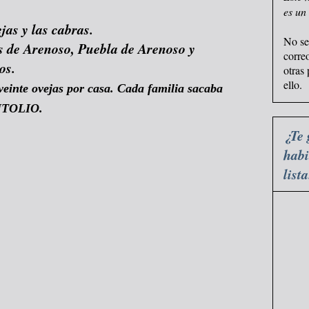
es un
jas y las cabras.
No se
s de Arenoso, Puebla de Arenoso y
corre
os.
otras
ello.
einte ovejas por casa. Cada familia sacaba
ONTOLIO.
¿Te 
habi
list