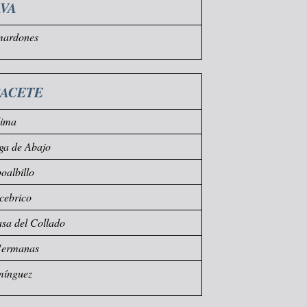
VA
mardones
BACETE
dima
ga de Abajo
albillo
cebrico
sa del Collado
Hermanas
mínguez