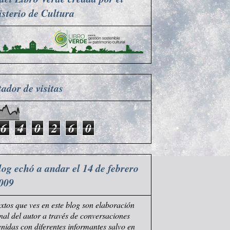
sterio de Cultura
ador de visitas
6
4
0
2
6
0
log echó a andar el 14 de febrero
009
extos que ves en este blog son elaboración
nal del autor a través de conversaciones
nidas con diferentes informantes salvo en