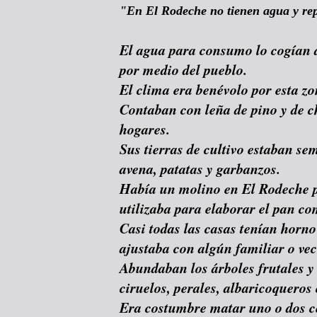
"En El Rodeche no tienen agua y repa
El agua para consumo lo cogían 
por medio del pueblo.
El clima era benévolo por esta z
Contaban con leña de pino y de c
hogares.
Sus tierras de cultivo estaban se
avena, patatas y garbanzos.
Había un molino en El Rodeche pa
utilizaba para elaborar el pan co
Casi todas las casas tenían horno
ajustaba con algún familiar o veci
Abundaban los árboles frutales y a
ciruelos, perales, albaricoqueros
Era costumbre matar uno o dos c