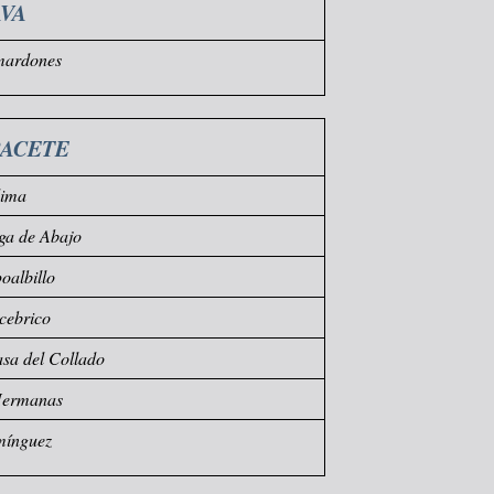
VA
mardones
BACETE
dima
ga de Abajo
albillo
cebrico
sa del Collado
Hermanas
mínguez