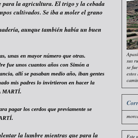
para la agricultura. El trigo y la cebada
mpos cultivados. Se iba a moler el grano
anadería, aunque también había un buen
Apasi
ras, unas en mayor número que otras.
sus r
re fue unos cuantos años con Simón a
se fu
estos
rancia, allí se pasaban medio año, iban gentes
camin
ado mis padres lo invirtieron en hacer la
NA MARTÍ.
Corr
ara pagar los cerdos que previamente se
morc
ARTÍ.
alentar la lumbre mientras que para la
Este 