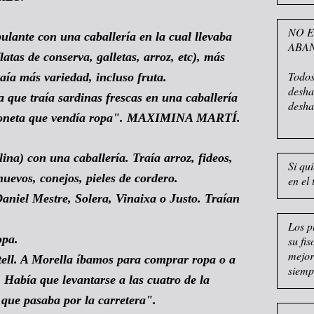
NO E
ante con una caballería en la cual llevaba
ABA
atas de conserva, galletas, arroz, etc), más
Todos
aía más variedad, incluso fruta.
desha
 que traía sardinas frescas en una caballería
desha
rgoneta que vendía ropa". MAXIMINA MARTÍ.
na) con una caballería. Traía arroz, fideos,
Si qu
uevos, conejos, pieles de cordero.
en el 
aniel Mestre, Solera, Vinaixa o Justo. Traían
Los p
opa.
su fi
mejor
rtell. A Morella íbamos para comprar ropa o a
siemp
 Había que levantarse a las cuatro de la
que pasaba por la carretera".