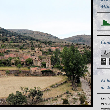
Mini
Cont
5
El b
de 2
Los t
perso
mante