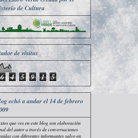
sterio de Cultura
ador de visitas
6
4
5
9
1
5
log echó a andar el 14 de febrero
009
extos que ves en este blog son elaboración
nal del autor a través de conversaciones
nidas con diferentes informantes salvo en