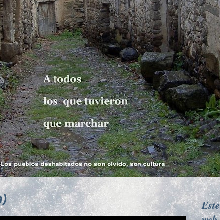
n)
Este
web 