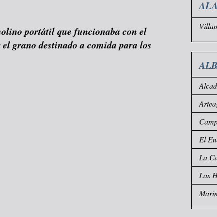
ALA
Villa
olino portátil que funcionaba con el
r el grano destinado a comida para los
AL
Alca
Artea
Campo
El En
La Ca
Las 
Mari