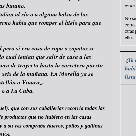
as butano.
es un
udían al río o a alguna balsa de los
No se
ierno había que romper el hielo para que
corre
otras
ello.
 pero si era cosa de ropa o zapatos se
o cual tenían que salir de casa a las
¿Te 
ora de trayecto hasta la carretera puesto
habi
s seis de la mañana. En Morella ya se
list
stellón o Vinaroz.
l o a La Cuba.
l), que con sus caballerías recorría todas las
de productos que no hubiera en las casas
) y a su vez compraba huevos, pollos y gallinas
RÉS.