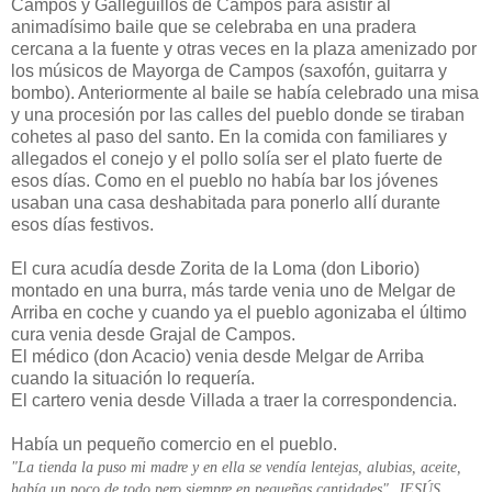
Campos y Galleguillos de Campos para asistir al
animadísimo baile que se celebraba en una pradera
cercana a la fuente y otras veces en la plaza amenizado por
los músicos de Mayorga de Campos (saxofón, guitarra y
bombo). Anteriormente al baile se había celebrado una misa
y una procesión por las calles del pueblo donde se tiraban
cohetes al paso del santo. En la comida con familiares y
allegados el conejo y el pollo solía ser el plato fuerte de
esos días. Como en el pueblo no había bar los jóvenes
usaban una casa deshabitada para ponerlo allí durante
esos días festivos.
El cura acudía desde Zorita de la Loma (don Liborio)
montado en una burra, más tarde venia uno de Melgar de
Arriba en coche y cuando ya el pueblo agonizaba el último
cura venia desde Grajal de Campos.
El médico (don Acacio) venia desde Melgar de Arriba
cuando la situación lo requería.
El cartero venia desde Villada a traer la correspondencia.
Había un pequeño comercio en el pueblo.
"La tienda la puso mi madre y en ella se vendía lentejas, alubias, aceite,
había un poco de todo pero siempre en pequeñas cantidades". JESÚS