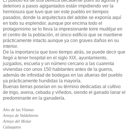
El pueblo es de una belleza decadente pues su agonía y
deterioro a pasos agigantados están impidiendo ver la
hermosura que tuvo que ser este pueblo en tiempos
pasados, donde la arquitectura del adobe se exponía aquí
en todo su esplendor, aunque por encima todo el
protagonismo se lo lleva la impresionante torre mudéjar en
el centro de la población, el único edificio que se mantiene
prácticamente intacto aunque ya con graves daños en su
interior.
De la importancia que tuvo tiempo atrás, se puede decir que
llegó a tener hospital en el siglo XIX, ayuntamiento,
juzgados, escuela y un número cercano a las cuarenta
viviendas con unos 150 habitantes antes de la guerra,
además de infinidad de bodegas en las afueras del pueblo
ya prácticamente hundidas la mayoría.
Buenas tierras poseían en su término dedicadas al cultivo
de trigo, avena, cebada y viñedos, siendo el ganado lanar el
predominante en la ganadería.
Alto de las Vilanas
Arroyo de Valdehierro
Arroyo del Molar
Calzagatos