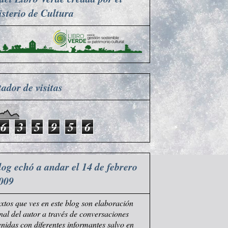
sterio de Cultura
ador de visitas
6
3
5
9
5
6
log echó a andar el 14 de febrero
009
extos que ves en este blog son elaboración
nal del autor a través de conversaciones
nidas con diferentes informantes salvo en