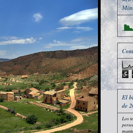
Mini
Cont
5
El b
de 2
Los t
perso
mante