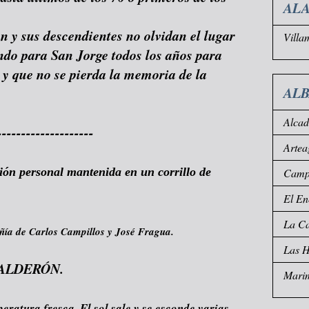
ALA
n y sus descendientes no olvidan el lugar
Villa
endo para San Jorge todos los años para
a y que no se pierda la memoria de la
AL
Alca
--------------------
Artea
ión personal mantenida en un corrillo de
Campo
El En
La Ca
ñía de Carlos Campillos y José Fragua.
Las 
ALDERÓN.
Mari
ratura fresca. El sol sale y se esconde varias