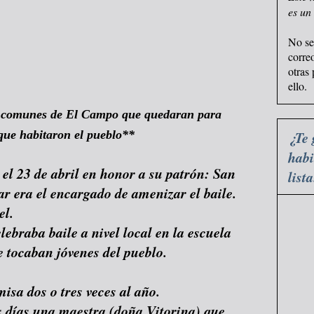
es un
No se
corre
otras
ello.
s comunes de El Campo que quedaran para
 que habitaron el pueblo**
¿Te 
habi
 el 23 de abril en honor a su patrón: San
list
ar era el encargado de amenizar el baile.
el.
lebraba baile a nivel local en la escuela
e tocaban jóvenes del pueblo.
misa dos o tres veces al año.
s días una maestra (doña Vitorina) que