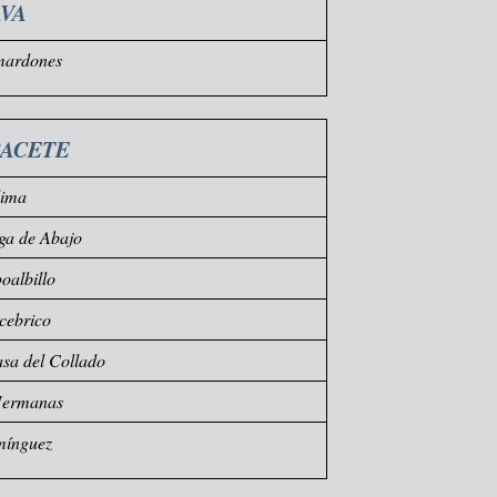
VA
mardones
BACETE
dima
ga de Abajo
albillo
cebrico
sa del Collado
Hermanas
mínguez