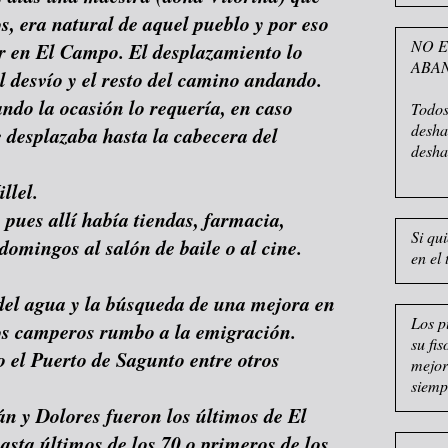
s, era natural de aquel pueblo y por eso
NO E
dir en El Campo. El desplazamiento lo
ABA
el desvío y el resto del camino andando.
ndo la ocasión lo requería, en caso
Todos
desha
e desplazaba hasta la cabecera del
desha
llel.
pues allí había tiendas, farmacia,
Si qu
domingos al salón de baile o al cine.
en el 
 del agua y la búsqueda de una mejora en
Los p
os camperos rumbo a la emigración.
su fi
o el Puerto de Sagunto entre otros
mejor
siemp
 y Dolores fueron los últimos de El
asta últimos de los 70 o primeros de los