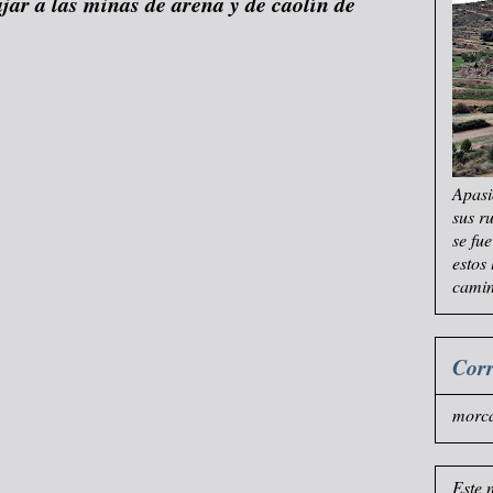
ajar a las minas de arena y de caolín de
Apasi
sus r
se fu
estos
camin
Corr
morc
Este 