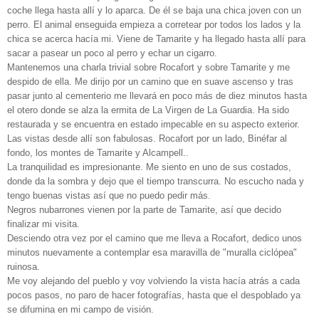
coche llega hasta allí y lo aparca. De él se baja una chica joven con un
perro. El animal enseguida empieza a corretear por todos los lados y la
chica se acerca hacía mi. Viene de Tamarite y ha llegado hasta allí para
sacar a pasear un poco al perro y echar un cigarro.
Mantenemos una charla trivial sobre Rocafort y sobre Tamarite y me
despido de ella. Me dirijo por un camino que en suave ascenso y tras
pasar junto al cementerio me llevará en poco más de diez minutos hasta
el otero donde se alza la ermita de La Virgen de La Guardia. Ha sido
restaurada y se encuentra en estado impecable en su aspecto exterior.
Las vistas desde allí son fabulosas. Rocafort por un lado, Binéfar al
fondo, los montes de Tamarite y Alcampell..
La tranquilidad es impresionante. Me siento en uno de sus costados,
donde da la sombra y dejo que el tiempo transcurra. No escucho nada y
tengo buenas vistas así que no puedo pedir más.
Negros nubarrones vienen por la parte de Tamarite, así que decido
finalizar mi visita.
Desciendo otra vez por el camino que me lleva a Rocafort, dedico unos
minutos nuevamente a contemplar esa maravilla de "muralla ciclópea"
ruinosa.
Me voy alejando del pueblo y voy volviendo la vista hacía atrás a cada
pocos pasos, no paro de hacer fotografías, hasta que el despoblado ya
se difumina en mi campo de visión.