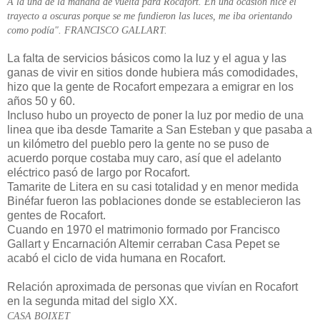
A la una de la mañana de vuelta para Rocafort. En una ocasión hice el
trayecto a oscuras porque se me fundieron las luces, me iba orientando
como podía". FRANCISCO GALLART.
La falta de servicios básicos como la luz y el agua y las
ganas de vivir en sitios donde hubiera más comodidades,
hizo que la gente de Rocafort empezara a emigrar en los
años 50 y 60.
Incluso hubo un proyecto de poner la luz por medio de una
linea que iba desde Tamarite a San Esteban y que pasaba a
un kilómetro del pueblo pero la gente no se puso de
acuerdo porque costaba muy caro, así que el adelanto
eléctrico pasó de largo por Rocafort.
Tamarite de Litera en su casi totalidad y en menor medida
Binéfar fueron las poblaciones donde se establecieron las
gentes de Rocafort.
Cuando en 1970 el matrimonio formado por Francisco
Gallart y Encarnación Altemir cerraban Casa Pepet se
acabó el ciclo de vida humana en Rocafort.
Relación aproximada de personas que vivían en Rocafort
en la segunda mitad del siglo XX.
CASA BOIXET