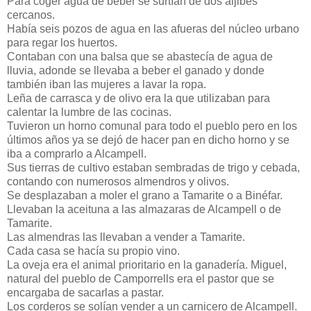
Para coger agua de beber se surtían de dos aljibes
cercanos.
Había seis pozos de agua en las afueras del núcleo urbano
para regar los huertos.
Contaban con una balsa que se abastecía de agua de
lluvia, adonde se llevaba a beber el ganado y donde
también iban las mujeres a lavar la ropa.
Leña de carrasca y de olivo era la que utilizaban para
calentar la lumbre de las cocinas.
Tuvieron un horno comunal para todo el pueblo pero en los
últimos años ya se dejó de hacer pan en dicho horno y se
iba a comprarlo a Alcampell.
Sus tierras de cultivo estaban sembradas de trigo y cebada,
contando con numerosos almendros y olivos.
Se desplazaban a moler el grano a Tamarite o a Binéfar.
Llevaban la aceituna a las almazaras de Alcampell o de
Tamarite.
Las almendras las llevaban a vender a Tamarite.
Cada casa se hacía su propio vino.
La oveja era el animal prioritario en la ganadería. Miguel,
natural del pueblo de Camporrells era el pastor que se
encargaba de sacarlas a pastar.
Los corderos se solían vender a un carnicero de Alcampell.