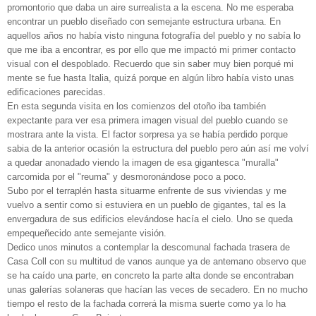
promontorio que daba un aire surrealista a la escena. No me esperaba
encontrar un pueblo diseñado con semejante estructura urbana. En
aquellos años no había visto ninguna fotografía del pueblo y no sabía lo
que me iba a encontrar, es por ello que me impactó mi primer contacto
visual con el despoblado. Recuerdo que sin saber muy bien porqué mi
mente se fue hasta Italia, quizá porque en algún libro había visto unas
edificaciones parecidas.
En esta segunda visita en los comienzos del otoño iba también
expectante para ver esa primera imagen visual del pueblo cuando se
mostrara ante la vista. El factor sorpresa ya se había perdido porque
sabia de la anterior ocasión la estructura del pueblo pero aún así me volví
a quedar anonadado viendo la imagen de esa gigantesca "muralla"
carcomida por el "reuma" y desmoronándose poco a poco.
Subo por el terraplén hasta situarme enfrente de sus viviendas y me
vuelvo a sentir como si estuviera en un pueblo de gigantes, tal es la
envergadura de sus edificios elevándose hacía el cielo. Uno se queda
empequeñecido ante semejante visión.
Dedico unos minutos a contemplar la descomunal fachada trasera de
Casa Coll con su multitud de vanos aunque ya de antemano observo que
se ha caído una parte, en concreto la parte alta donde se encontraban
unas galerías solaneras que hacían las veces de secadero. En no mucho
tiempo el resto de la fachada correrá la misma suerte como ya lo ha