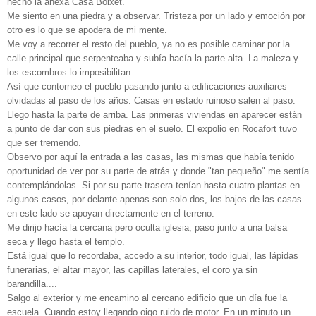
hecho la anexa Casa Boixet.
Me siento en una piedra y a observar. Tristeza por un lado y emoción por
otro es lo que se apodera de mi mente.
Me voy a recorrer el resto del pueblo, ya no es posible caminar por la
calle principal que serpenteaba y subía hacía la parte alta. La maleza y
los escombros lo imposibilitan.
Así que contorneo el pueblo pasando junto a edificaciones auxiliares
olvidadas al paso de los años. Casas en estado ruinoso salen al paso.
Llego hasta la parte de arriba. Las primeras viviendas en aparecer están
a punto de dar con sus piedras en el suelo. El expolio en Rocafort tuvo
que ser tremendo.
Observo por aquí la entrada a las casas, las mismas que había tenido
oportunidad de ver por su parte de atrás y donde "tan pequeño" me sentía
contemplándolas. Si por su parte trasera tenían hasta cuatro plantas en
algunos casos, por delante apenas son solo dos, los bajos de las casas
en este lado se apoyan directamente en el terreno.
Me dirijo hacía la cercana pero oculta iglesia, paso junto a una balsa
seca y llego hasta el templo.
Está igual que lo recordaba, accedo a su interior, todo igual, las lápidas
funerarias, el altar mayor, las capillas laterales, el coro ya sin
barandilla....
Salgo al exterior y me encamino al cercano edificio que un día fue la
escuela. Cuando estoy llegando oigo ruido de motor. En un minuto un