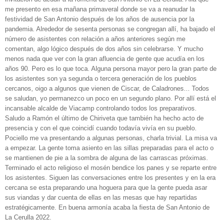
me presento en esa mañana primaveral donde se va a reanudar la
festividad de San Antonio después de los años de ausencia por la
pandemia. Alrededor de sesenta personas se congregan allí, ha bajado el
número de asistentes con relación a años anteriores según me
comentan, algo lógico después de dos años sin celebrarse. Y mucho
menos nada que ver con la gran afluencia de gente que acudía en los
años 90. Pero es lo que toca. Alguna persona mayor pero la gran parte de
los asistentes son ya segunda o tercera generación de los pueblos
cercanos, oigo a algunos que vienen de Ciscar, de Caladrones... Todos
se saludan, yo permanezco un poco en un segundo plano. Por allí está el
incansable alcalde de Viacamp controlando todos los preparativos.
Saludo a Ramón el último de Chiriveta que también ha hecho acto de
presencia y con el que coincidí cuando todavía vivía en su pueblo.
Pociello me va presentando a algunas personas, charla trivial. La misa va
a empezar. La gente toma asiento en las sillas preparadas para el acto o
se mantienen de pie a la sombra de alguna de las carrascas próximas.
Terminado el acto religioso el mosén bendice los panes y se reparte entre
los asistentes. Siguen las conversaciones entre los presentes y en la era
cercana se esta preparando una hoguera para que la gente pueda asar
sus viandas y dar cuenta de ellas en las mesas que hay repartidas
estratégicamente. En buena armonía acaba la fiesta de San Antonio de
La Cerulla 2022.