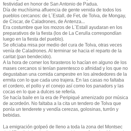
festividad en honor de San Antonio de Padua.
Día de muchísima afluencia de gente venida de todos los
pueblos cercanos: de L´Estall, de Fet, de Tolva, de Mongay,
de Ciscar, de Caladrones, de Antenza...
Era costumbre que los mozos de L´Estall ayudaran en los
preparativos de la fiesta (los de La Cerulla correspondían
luego en la fiesta del pueblo).
Se oficiaba misa por medio del cura de Tolva, otras veces
venía de Caladrones. Al terminar se hacia el reparto de la
caritat (pan bendecido).
A la hora de comer los forasteros lo hacían en alguno de los
mases cercanos si tenían parentesco o afinidad y los que no
degustaban una comida campestre en los alrededores de la
ermita con lo que cada uno trajera. En las casas no faltaba
el cordero, el pollo y el conejo así como los panadors y las
cocas en lo que a dulces se refería.
Se hacía baile en la era de Peripiqué amenizado por música
de acordeón. No faltaba a la cita un tendero de Tolva que
ponía un tenderete y vendía cerezas, golosinas, turrón y
bebidas.
La emigración golpeó de lleno a toda la zona del Montsec