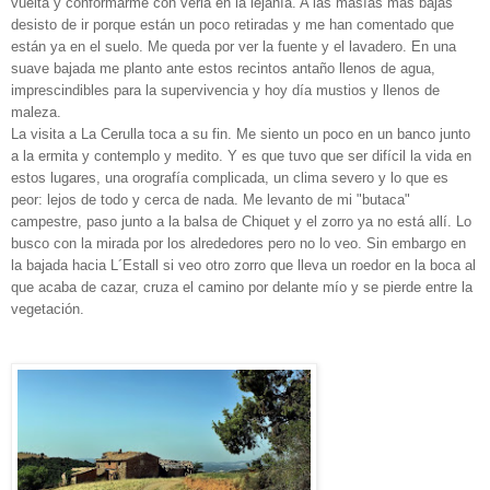
vuelta y conformarme con verla en la lejanía. A las masías mas bajas
desisto de ir porque están un poco retiradas y me han comentado que
están ya en el suelo. Me queda por ver la fuente y el lavadero. En una
suave bajada me planto ante estos recintos antaño llenos de agua,
imprescindibles para la supervivencia y hoy día mustios y llenos de
maleza.
La visita a La Cerulla toca a su fin. Me siento un poco en un banco junto
a la ermita y contemplo y medito. Y es que tuvo que ser difícil la vida en
estos lugares, una orografía complicada, un clima severo y lo que es
peor: lejos de todo y cerca de nada. Me levanto de mi "butaca"
campestre, paso junto a la balsa de Chiquet y el zorro ya no está allí. Lo
busco con la mirada por los alrededores pero no lo veo. Sin embargo en
la bajada hacia L´Estall si veo otro zorro que lleva un roedor en la boca al
que acaba de cazar, cruza el camino por delante mío y se pierde entre la
vegetación.