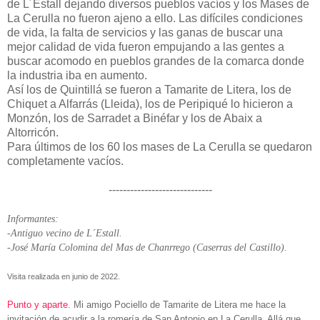
de L´Estall dejando diversos pueblos vacíos y los Mases de
La Cerulla no fueron ajeno a ello. Las difíciles condiciones
de vida, la falta de servicios y las ganas de buscar una
mejor calidad de vida fueron empujando a las gentes a
buscar acomodo en pueblos grandes de la comarca donde
la industria iba en aumento.
Así los de Quintillá se fueron a Tamarite de Litera, los de
Chiquet a Alfarrás (Lleida), los de Peripiqué lo hicieron a
Monzón, los de Sarradet a Binéfar y los de Abaix a
Altorricón.
Para últimos de los 60 los mases de La Cerulla se quedaron
completamente vacíos.
-----------------------------
Informantes:
-Antiguo vecino de L´Estall.
-José María Colomina del Mas de Chanrrego (Caserras del Castillo).
Visita realizada en junio de 2022.
Punto y aparte.
Mi amigo Pociello de Tamarite de Litera me hace la
invitación de acudir a la romería de San Antonio en La Cerulla. Allá que