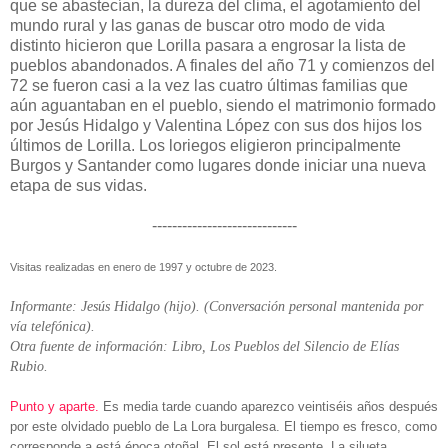
que se abastecían, la dureza del clima, el agotamiento del
mundo rural y las ganas de buscar otro modo de vida
distinto hicieron que Lorilla pasara a engrosar la lista de
pueblos abandonados. A finales del año 71 y comienzos del
72 se fueron casi a la vez las cuatro últimas familias que
aún aguantaban en el pueblo, siendo el matrimonio formado
por Jesús Hidalgo y Valentina López con sus dos hijos los
últimos de Lorilla. Los loriegos eligieron principalmente
Burgos y Santander como lugares donde iniciar una nueva
etapa de sus vidas.
-----------------------------
Visitas realizadas en enero de 1997 y octubre de 2023.
Informante: Jesús Hidalgo (hijo). (Conversación personal mantenida por
vía telefónica).
Otra fuente de información: Libro, Los Pueblos del Silencio de Elías
Rubio.
Punto y aparte.
Es media tarde cuando aparezco veintiséis años después
por este olvidado pueblo de La Lora burgalesa. El tiempo es fresco, como
corresponde a está época otoñal. El sol está presente. La silueta