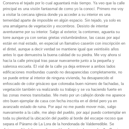
Conserva el tejado por lo cual aguantará más tiempo. Ya veo que la calle
principal es una visión fantasmal de como yo la conocí. Primero me voy
a visitar la cercana iglesia donde ya acceder a su interior es una
temeridad aparte de imposible en algún espacio. Sin tejado, ya solo es
una amalgama de vegetación y escombros. Desisto de intentar
aventurarme por su interior. Salgo al exterior, la contorneo, aguanta su
torre aunque ya con serias grietas vislumbrándose, las casas por aquí
están en mal estado, en especial un llamativo caserón con inscripción en
el dintel, aunque a decir verdad se mantiene igual que veintiséis años
antes lo que demuestra la buena calidad de su piedra. Me voy ahora si
hacía la calle principal tras pasar nuevamente junto a la pequeña y
salerosa escuela. El vial de la calle ya deja entrever a ambos lados
edificaciones moribundas cuando no desaparecidas completamente, no
se puede entrar al interior de ninguna vivienda, ha desaparecido el
enfoscado de color grisáceo que coloreaba buen número de fachadas, la
vegetación también va realizando su trabajo y se va haciendo fuerte en
las zonas menos transitadas. Me meto por un callejón donde me aparece
otro buen ejemplar de casa con fecha inscrita en el dintel pero ya en
avanzado estado de ruina. Por aquí no me puedo mover más, salgo
nuevamente a la calle, me alejo del pueblo, por aquí puedo contemplar en
toda su plenitud la ubicación del pueblo al borde del escarpe rocoso que
separa el Páramo de La Lora de la hondonada de Valderredible. Se