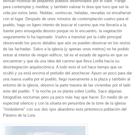
divisan multitud de pequeños pueblos diseminados por el valle. Paraje
para contemplar y meditar, y también valorar lo dura que tuvo que ser la
vida por estos lares. Nieblas, ventiscas, heladas, nevadas se ensañarían
con el lugar. Después de unos minutos de contemplación vuelvo para el
pueblo, hago un ligero intento de buscar el camino que me llevaría a la
fuente pero enseguida desisto porque no lo encuentro, la vegetación
seguramente lo ha taponado. Vuelvo a transitar por la calle principal
observando los pocos detalles que aún se pueden observar en los restos
de las fachadas. Salvo a la iglesia (y apenas unos metros) no he podido
entrar al interior de ningún edificio, tal es el estado de agonía en que se
encuentran y que da una idea del camino que lleva Lorilla hacía su
desintegración arquitectónica. A todo esto el sol hace tiempo que se
ocultó y ya está encima el preludio del anochecer. Apuro un poco para dar
una nueva vuelta por el pueblo, llego nuevamente a la plaza y también al
entorno de la iglesia, observo la parte trasera de las viviendas por el lado
este del pueblo. Y la noche ya se planta sobre Lorilla. Saco algunas
fotografías nocturnas pero ya poco más hay que hacer. En medio de un
espectral silencio y con la silueta en penumbra de la torre de la iglesia
"mirándome" con sus dos ojos abandono esta pintoresca población del
Páramo de la Lora.