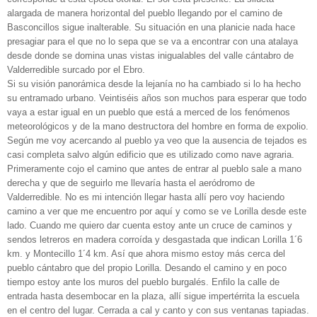
alargada de manera horizontal del pueblo llegando por el camino de
Basconcillos sigue inalterable. Su situación en una planicie nada hace
presagiar para el que no lo sepa que se va a encontrar con una atalaya
desde donde se domina unas vistas inigualables del valle cántabro de
Valderredible surcado por el Ebro.
Si su visión panorámica desde la lejanía no ha cambiado si lo ha hecho
su entramado urbano. Veintiséis años son muchos para esperar que todo
vaya a estar igual en un pueblo que está a merced de los fenómenos
meteorológicos y de la mano destructora del hombre en forma de expolio.
Según me voy acercando al pueblo ya veo que la ausencia de tejados es
casi completa salvo algún edificio que es utilizado como nave agraria.
Primeramente cojo el camino que antes de entrar al pueblo sale a mano
derecha y que de seguirlo me llevaría hasta el aeródromo de
Valderredible. No es mi intención llegar hasta allí pero voy haciendo
camino a ver que me encuentro por aquí y como se ve Lorilla desde este
lado. Cuando me quiero dar cuenta estoy ante un cruce de caminos y
sendos letreros en madera corroída y desgastada que indican Lorilla 1´6
km. y Montecillo 1´4 km. Así que ahora mismo estoy más cerca del
pueblo cántabro que del propio Lorilla. Desando el camino y en poco
tiempo estoy ante los muros del pueblo burgalés. Enfilo la calle de
entrada hasta desembocar en la plaza, allí sigue impertérrita la escuela
en el centro del lugar. Cerrada a cal y canto y con sus ventanas tapiadas.