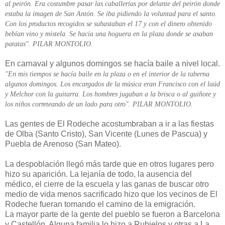
al peirón. Era costumbre pasar las caballerías por delante del peirón donde
estaba la imagen de San Antón. Se iba pidiendo la voluntad para el santo.
Con los productos recogidos se subastaban el 17 y con el dinero obtenido
bebían vino y mistela. Se hacia una hoguera en la plaza donde se asaban
patatas". PILAR MONTOLIO.
En carnaval y algunos domingos se hacía baile a nivel local.
"En mis tiempos se hacía baile en la plaza o en el interior de la taberna
algunos domingos. Los encargados de la música eran Francisco con el laúd
y Melchor con la guitarra. Los hombres jugaban a la brisca o al guiñote y
los niños correteando de un lado para otro". PILAR MONTOLIO.
Las gentes de El Rodeche acostumbraban a ir a las fiestas
de Olba (Santo Cristo), San Vicente (Lunes de Pascua) y
Puebla de Arenoso (San Mateo).
La despoblación llegó más tarde que en otros lugares pero
hizo su aparición. La lejanía de todo, la ausencia del
médico, el cierre de la escuela y las ganas de buscar otro
medio de vida menos sacrificado hizo que los vecinos de El
Rodeche fueran tomando el camino de la emigración.
La mayor parte de la gente del pueblo se fueron a Barcelona
y Castellón. Alguna familia lo hizo a Rubielos y otras a La