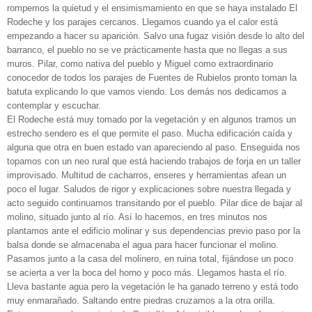
rompemos la quietud y el ensimismamiento en que se haya instalado El
Rodeche y los parajes cercanos. Llegamos cuando ya el calor está
empezando a hacer su aparición. Salvo una fugaz visión desde lo alto del
barranco, el pueblo no se ve prácticamente hasta que no llegas a sus
muros. Pilar, como nativa del pueblo y Miguel como extraordinario
conocedor de todos los parajes de Fuentes de Rubielos pronto toman la
batuta explicando lo que vamos viendo. Los demás nos dedicamos a
contemplar y escuchar.
El Rodeche está muy tomado por la vegetación y en algunos tramos un
estrecho sendero es el que permite el paso. Mucha edificación caída y
alguna que otra en buen estado van apareciendo al paso. Enseguida nos
topamos con un neo rural que está haciendo trabajos de forja en un taller
improvisado. Multitud de cacharros, enseres y herramientas afean un
poco el lugar. Saludos de rigor y explicaciones sobre nuestra llegada y
acto seguido continuamos transitando por el pueblo. Pilar dice de bajar al
molino, situado junto al río. Así lo hacemos, en tres minutos nos
plantamos ante el edificio molinar y sus dependencias previo paso por la
balsa donde se almacenaba el agua para hacer funcionar el molino.
Pasamos junto a la casa del molinero, en ruina total, fijándose un poco
se acierta a ver la boca del horno y poco más. Llegamos hasta el río.
Lleva bastante agua pero la vegetación le ha ganado terreno y está todo
muy enmarañado. Saltando entre piedras cruzamos a la otra orilla.