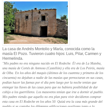
La casa de Andrés Montolio y María, conocida como la
masía El Pozo. Tuvieron cuatro hijos: Luis, Pilar, Carmen y
Hermelinda.
"Mis padres no era ninguno nacido en El Rodeche. Él era de La Mateba,
una masía de Cortés de Arenoso (Castellón) y ella era de Los Peirós, masía
de Olba. En los años del maquis (últimos de los cuarenta y primeros de los
cincuenta) no dejaban a nadie de las masías que pernoctaran en sus casas,
podían hacer las faenas por el día pero luego por la noche tenían que
entregar las llaves de las casas para que no hubiera posibilidad de dar
cobijo a los guerrilleros. Los masoveros tenían que irse a dormir al pueblo.
Mis padres viendo que aquello no era plan para vivir decidieron comprar
esta casa en El Rodeche en los años 50. Quizá era la casa más grande del
pueblo si se contaba las diferentes edificaciones auxiliares junto a la