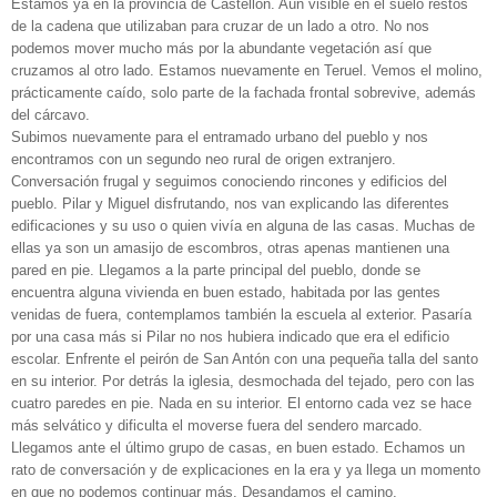
Estamos ya en la provincia de Castellón. Aún visible en el suelo restos
de la cadena que utilizaban para cruzar de un lado a otro. No nos
podemos mover mucho más por la abundante vegetación así que
cruzamos al otro lado. Estamos nuevamente en Teruel. Vemos el molino,
prácticamente caído, solo parte de la fachada frontal sobrevive, además
del cárcavo.
Subimos nuevamente para el entramado urbano del pueblo y nos
encontramos con un segundo neo rural de origen extranjero.
Conversación frugal y seguimos conociendo rincones y edificios del
pueblo. Pilar y Miguel disfrutando, nos van explicando las diferentes
edificaciones y su uso o quien vivía en alguna de las casas. Muchas de
ellas ya son un amasijo de escombros, otras apenas mantienen una
pared en pie. Llegamos a la parte principal del pueblo, donde se
encuentra alguna vivienda en buen estado, habitada por las gentes
venidas de fuera, contemplamos también la escuela al exterior. Pasaría
por una casa más si Pilar no nos hubiera indicado que era el edificio
escolar. Enfrente el peirón de San Antón con una pequeña talla del santo
en su interior. Por detrás la iglesia, desmochada del tejado, pero con las
cuatro paredes en pie. Nada en su interior. El entorno cada vez se hace
más selvático y dificulta el moverse fuera del sendero marcado.
Llegamos ante el último grupo de casas, en buen estado. Echamos un
rato de conversación y de explicaciones en la era y ya llega un momento
en que no podemos continuar más. Desandamos el camino,