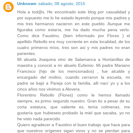
Unknown
sábado, 08 agosto, 2015
Hola a tod@s. He encontrado este blog por casualidad y
por supuesto me lo he estado leyendo porque mis padres y
mis tres hermanos nacieron en este pueblo. Aunque me
figuraba como estaría, me ha dado mucha pena verlo.
Como dice Faustino, (bien informado por Flores ) el
apellido Rebollo era muy corriente en esta localidad, de los
cuatro primeros míos, tres son así y mis padres no eran
parientes.
Mi abuela Joaquina vino de Salamanca a Hontanillas de
maestra y conoció a mi abuelo Eufemio. Mi padre Mariano
Francisco (hijo de los mencionados) , fue alcalde y
encargado del molino, cuando cerraron la escuela, mi
padre se bajó a Pareja con la familia, allí nací yo y a los
cinco años nos vinimos a Alovera.
Florentino Rebollo (Flores) como le hemos llamado
siempre, es primo segundo nuestro. Gran tio a pesar de su
corta estatura, que valiente es, tenía colmenas, me
gustaría que hubieseis probado la miel que sacaba, yo no
he visto nada parecido.
Quiero agradecer a Faustino el buen trabajo que hace para
que nuestros orígenes sigan vivos y no se pierdan para