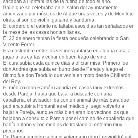
sacaban a Hontanillas de la rutina de todo el año.
Baile que se celebraba en el salón del ayuntamiento
amenizado por músicos de Alique unas veces y de Morillejo
otras, al son de violín, guitarra y bandurria.
El cordero o el cabrito no faltaba esos días tan señalados en
la mesa de las casas hontanillanas.
El 22 de enero tenían la fiesta pequeña celebrando a San
Vicente Ferrer.
Era costumbre entre los vecinos juntarse en alguna casa a
jugar a las cartas y echar un buen trago de vino.
El cura subía cada quince días a oficiar misa. Primero fue
don Andrés que subía en burro desde Pareja y luego el
último fue don Teódulo que venía en moto desde Chillarón
del Rey.
El médico (don Ramón) acudía en casos muy extremos
desde Pareja, había que bajar a buscarle con una
caballería, el avisador iba con un animal de más para que
pudiera subir a Hontanillas el médico y luego volverlo a
bajar a Pareja, aunque más bien eran los vecinos los que
bajaban a consulta a Pareja por el camino de caballería que
había antaño y con medios de traslado al enfermo muy
precarios.
De Pareja también subía el veterinario (don Leovigildo) así