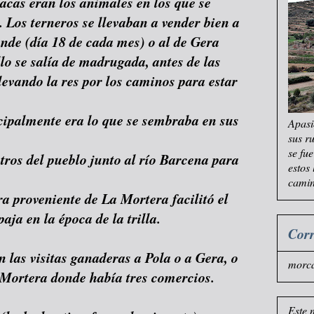
acas eran los animales en los que se
. Los terneros se llevaban a vender bien a
ande (día 18 de cada mes) o al de Gera
lo se salía de madrugada, antes de las
levando la res por los caminos para estar
ncipalmente era lo que se sembraba en sus
Apasi
sus r
se fu
ros del pueblo junto al río Barcena para
estos
camin
a proveniente de La Mortera facilitó el
aja en la época de la trilla.
Corr
las visitas ganaderas a Pola o a Gera, o
morc
a Mortera donde había tres comercios.
Este 