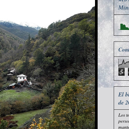
Mini
Cont
5
El b
de 2
Los t
perso
mante