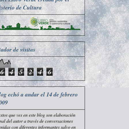
sterio de Cultura
ador de visitas
6
4
5
2
4
6
log echó a andar el 14 de febrero
009
extos que ves en este blog son elaboración
nal del autor a través de conversaciones
nidas con diferentes informantes salvo en