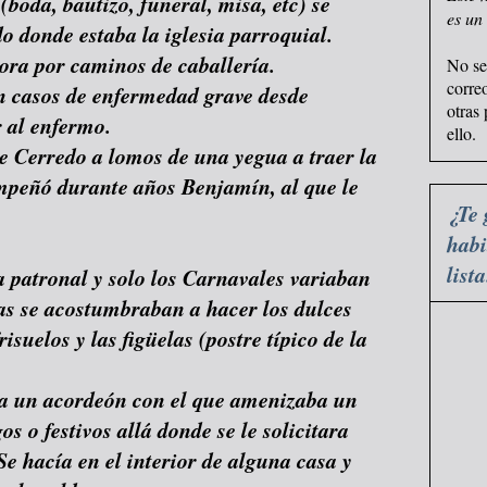
 (boda, bautizo, funeral, misa, etc) se
es un
o donde estaba la iglesia parroquial.
ora por caminos de caballería.
No se
corre
n casos de enfermedad grave desde
otras
r al enfermo.
ello.
de Cerredo a lomos de una yegua a traer la
mpeñó durante años Benjamín, al que le
¿Te 
habi
list
ta patronal y solo los Carnavales variaban
ías se acostumbraban a hacer los dulces
isuelos y las figüelas (postre típico de la
ía un acordeón con el que amenizaba un
os o festivos allá donde se le solicitara
Se hacía en el interior de alguna casa y