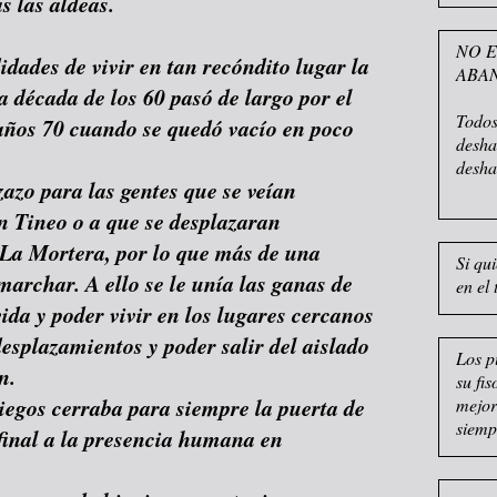
s las aldeas.
NO E
dades de vivir en tan recóndito lugar la
ABA
la década de los 60 pasó de largo por el
Todos
 años 70 cuando se quedó vacío en poco
desha
desha
zazo para las gentes que se veían
en Tineo o a que se desplazaran
 La Mortera, por lo que más de una
Si qu
marchar. A ello se le unía las ganas de
en el 
ida y poder vivir en los lugares cercanos
desplazamientos y poder salir del aislado
Los p
n.
su fi
iegos cerraba para siempre la puerta de
mejor
siemp
 final a la presencia humana en