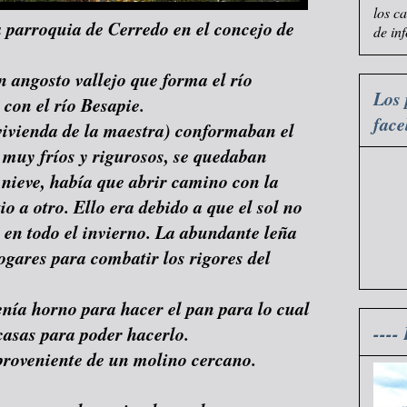
los c
a parroquia de Cerredo en el concejo de
de in
 angosto vallejo que forma el río
Los 
con el río Besapie.
fac
vivienda de la maestra) conformaban el
 muy fríos y rigurosos, se quedaban
 nieve, había que abrir camino con la
o a otro. Ello era debido a que el sol no
 en todo el invierno. La abundante leña
ogares para combatir los rigores del
enía horno para hacer el pan para lo cual
----
casas para poder hacerlo.
 proveniente de un molino cercano.