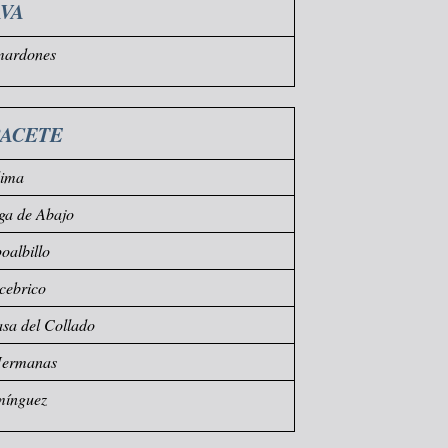
VA
mardones
BACETE
dima
ga de Abajo
albillo
cebrico
sa del Collado
Hermanas
mínguez