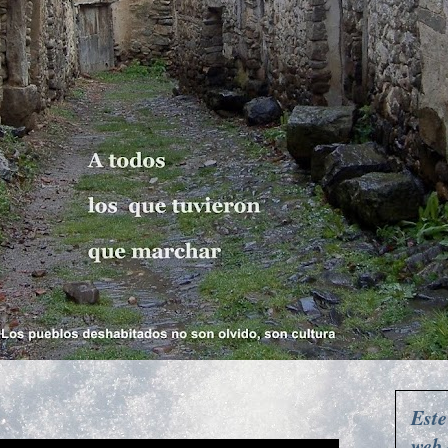
Este
web 