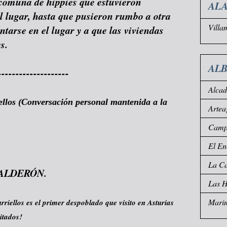
comuna de hippies que estuvieron
ALA
l lugar, hasta que pusieron rumbo a otra
Villa
entarse en el lugar y a que las viviendas
s.
AL
--------------------
Alca
ellos (Conversación personal mantenida a la
Artea
Campo
El En
La Ca
ALDERÓN.
Las 
Mari
iellos es el primer despoblado que visito en Asturias
itados!