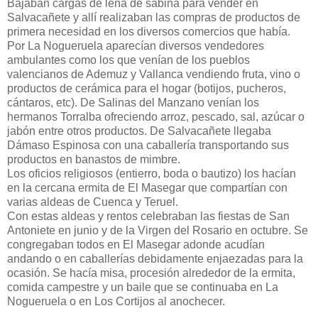
Bajaban cargas de leña de sabina para vender en
Salvacañete y allí realizaban las compras de productos de
primera necesidad en los diversos comercios que había.
Por La Nogueruela aparecían diversos vendedores
ambulantes como los que venían de los pueblos
valencianos de Ademuz y Vallanca vendiendo fruta, vino o
productos de cerámica para el hogar (botijos, pucheros,
cántaros, etc). De Salinas del Manzano venían los
hermanos Torralba ofreciendo arroz, pescado, sal, azúcar o
jabón entre otros productos. De Salvacañete llegaba
Dámaso Espinosa con una caballería transportando sus
productos en banastos de mimbre.
Los oficios religiosos (entierro, boda o bautizo) los hacían
en la cercana ermita de El Masegar que compartían con
varias aldeas de Cuenca y Teruel.
Con estas aldeas y rentos celebraban las fiestas de San
Antoniete en junio y de la Virgen del Rosario en octubre. Se
congregaban todos en El Masegar adonde acudían
andando o en caballerías debidamente enjaezadas para la
ocasión. Se hacía misa, procesión alrededor de la ermita,
comida campestre y un baile que se continuaba en La
Nogueruela o en Los Cortijos al anochecer.