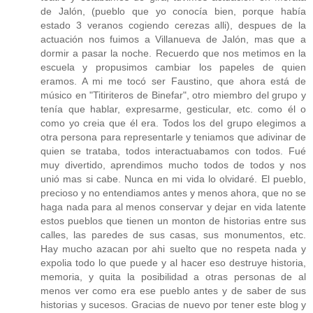
de Jalón, (pueblo que yo conocía bien, porque había
estado 3 veranos cogiendo cerezas alli), despues de la
actuación nos fuimos a Villanueva de Jalón, mas que a
dormir a pasar la noche. Recuerdo que nos metimos en la
escuela y propusimos cambiar los papeles de quien
eramos. A mi me tocó ser Faustino, que ahora está de
músico en "Titiriteros de Binefar", otro miembro del grupo y
tenía que hablar, expresarme, gesticular, etc. como él o
como yo creia que él era. Todos los del grupo elegimos a
otra persona para representarle y teniamos que adivinar de
quien se trataba, todos interactuabamos con todos. Fué
muy divertido, aprendimos mucho todos de todos y nos
unió mas si cabe. Nunca en mi vida lo olvidaré. El pueblo,
precioso y no entendiamos antes y menos ahora, que no se
haga nada para al menos conservar y dejar en vida latente
estos pueblos que tienen un monton de historias entre sus
calles, las paredes de sus casas, sus monumentos, etc.
Hay mucho azacan por ahi suelto que no respeta nada y
expolia todo lo que puede y al hacer eso destruye historia,
memoria, y quita la posibilidad a otras personas de al
menos ver como era ese pueblo antes y de saber de sus
historias y sucesos. Gracias de nuevo por tener este blog y