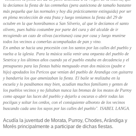
la decíamos la fiesta de las ceremeñas (pera autóctona de tamaño bastante
más pequeña que las normales y hoy día prácticamente extinguida) por ser
en plena recolección de esta fruta y luego teníamos la fiesta del 29 de
octubre en la que honrábamos a San Silverio, al que le decíamos el santo
olivero, pues había costumbre por parte del cura y del alcalde de ir
recogiendo un cazo de olivas (aceitunas) casa por casa y luego reunirse
todos los vecinos a comerlas acompañadas de pan y vino.
En ambas se hacia una procesión con los santos por las calles del pueblo y
vuelta a la iglesia. Para la música solía venir una orquesta del pueblo de
Sestrica y los últimos años cuando ya el pueblo estaba en decadencia y el
presupuesto para las fiestas había menguado eran dos músicos (padre e
hijo) apodados los Pericos que venían del pueblo de Arandiga con guitarra
y bandurria los que amenizaban la fiesta. El baile se realizaba en la
escuela y lo pasábamos muy bien, acudían muchos familiares y gentes de
los pueblos vecinos y no faltaban nunca las bromas de los mozos de Purroy
como apagar las luces del pueblo y dejarlo a oscuras o abrir todas las
pocilgas y soltar los cerdos, con el consiguiente alboroto de los vecinos
buscando cada uno los suyos por las calles del pueblo". ISABEL LANGA.
Acudía la juventud de Morata, Purroy, Chodes, Arándiga y
Morés principalmente a participar de dichas fiestas.