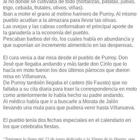
al río donde se cultivaba de todo (hortalizas, patatas, judías,
trigo, cebada, frutales, olivos, viñas).
Iban a moler el grano al molino harinero de Purroy. Al mismo
pueblo acudían a la almazara para llevar las olivas.
Las ovejas y las cabras conformaban el principal aporte de
la ganadería a la economía del pueblo.
Pescaban barbos del río, los cuales había en abundancia y
que suponían un incremento alimenticio en las despensas.
El cura venia a dar misa desde el pueblo de Purroy. Don
José que llegaba andando y más tarde don Cirilo que lo
hacía en moto fueron los dos últimos párrocos que dieron
misa en Villanueva.
De Purroy también llegaba el cartero (tío Fausto) que no
faltaba a su cita diaria para traer la correspondencia en moto
como anteriormente lo había hecho su padre andando.
Al médico había que ir a buscarle a Morata de Jalón
llevando una mula para que pudiera venir hasta Villanueva.
El pueblo tenía dos fechas especiales en el calendario en
los que celebraba fiestas.
"Teníamos la fiesta del 22 de junio dedicada a la Virgen de la Huerta, que