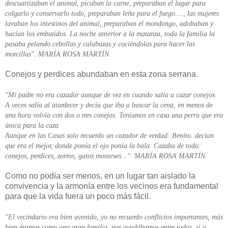
descuartizaban el animal, picaban la carne, preparaban el lugar para
colgarlo y conservarlo todo, preparaban leña para el fuego...., las mujeres
lavaban los intestinos del animal, preparaban el mondongo, adobaban y
hacían los embutidos. La noche anterior a la matanza, toda la familia la
pasaba pelando cebollas y calabazas y cociéndolas para hacer las
morcillas". MARÍA ROSA MARTÍN.
Conejos y perdices abundaban en esta zona serrana.
"Mi padre no era cazador aunque de vez en cuando salía a cazar conejos.
A veces salía al atardecer y decía que iba a buscar la cena, en menos de
una hora volvía con dos o tres conejos. Teníamos en casa una perra que era
única para la caza.
Aunque en las Casas solo recuerdo un cazador de verdad: Benito. decían
que era el mejor, donde ponía el ojo ponía la bala. Cazaba de todo:
conejos, perdices, zorros, gatos monteses...". MARÍA ROSA MARTÍN.
Como no podía ser menos, en un lugar tan aislado la
convivencia y la armonía entre los vecinos era fundamental
para que la vida fuera un poco más fácil.
"El vecindario era bien avenido, yo no recuerdo conflictos importantes, más
bien éramos como una gran familia, nos ayudábamos entre todos, si a