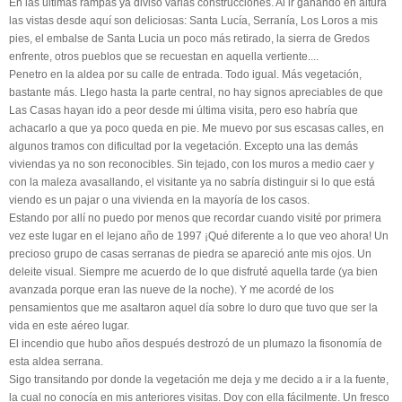
En las últimas rampas ya diviso varias construcciones. Al ir ganando en altura
las vistas desde aquí son deliciosas: Santa Lucía, Serranía, Los Loros a mis
pies, el embalse de Santa Lucia un poco más retirado, la sierra de Gredos
enfrente, otros pueblos que se recuestan en aquella vertiente....
Penetro en la aldea por su calle de entrada. Todo igual. Más vegetación,
bastante más. Llego hasta la parte central, no hay signos apreciables de que
Las Casas hayan ido a peor desde mi última visita, pero eso habría que
achacarlo a que ya poco queda en pie. Me muevo por sus escasas calles, en
algunos tramos con dificultad por la vegetación. Excepto una las demás
viviendas ya no son reconocibles. Sin tejado, con los muros a medio caer y
con la maleza avasallando, el visitante ya no sabría distinguir si lo que está
viendo es un pajar o una vivienda en la mayoría de los casos.
Estando por allí no puedo por menos que recordar cuando visité por primera
vez este lugar en el lejano año de 1997 ¡Qué diferente a lo que veo ahora! Un
precioso grupo de casas serranas de piedra se apareció ante mis ojos. Un
deleite visual. Siempre me acuerdo de lo que disfruté aquella tarde (ya bien
avanzada porque eran las nueve de la noche). Y me acordé de los
pensamientos que me asaltaron aquel día sobre lo duro que tuvo que ser la
vida en este aéreo lugar.
El incendio que hubo años después destrozó de un plumazo la fisonomía de
esta aldea serrana.
Sigo transitando por donde la vegetación me deja y me decido a ir a la fuente,
la cual no conocía en mis anteriores visitas. Doy con ella fácilmente. Un fresco