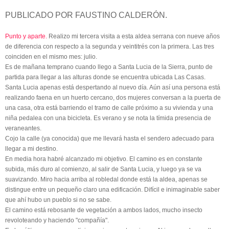
PUBLICADO POR FAUSTINO CALDERÓN.
Punto y aparte.
Realizo mi tercera visita a esta aldea serrana con nueve años
de diferencia con respecto a la segunda y veintitrés con la primera. Las tres
coinciden en el mismo mes: julio.
Es de mañana temprano cuando llego a Santa Lucia de la Sierra, punto de
partida para llegar a las alturas donde se encuentra ubicada Las Casas.
Santa Lucia apenas está despertando al nuevo día. Aún así una persona está
realizando faena en un huerto cercano, dos mujeres conversan a la puerta de
una casa, otra está barriendo el tramo de calle próximo a su vivienda y una
niña pedalea con una bicicleta. Es verano y se nota la tímida presencia de
veraneantes.
Cojo la calle (ya conocida) que me llevará hasta el sendero adecuado para
llegar a mi destino.
En media hora habré alcanzado mi objetivo. El camino es en constante
subida, más duro al comienzo, al salir de Santa Lucia, y luego ya se va
suavizando. Miro hacia arriba al robledal donde está la aldea, apenas se
distingue entre un pequeño claro una edificación. Difícil e inimaginable saber
que ahí hubo un pueblo si no se sabe.
El camino está rebosante de vegetación a ambos lados, mucho insecto
revoloteando y haciendo "compañía".