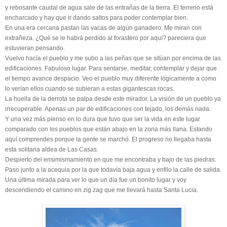
y rebosante caudal de agua sale de las entrañas de la tierra. El terreno está
encharcado y hay que ir dando saltos para poder contemplar bien.
En una era cercana pastan las vacas de algún ganadero. Me miran con
extrañeza. ¿Qué se le habrá perdido al forastero por aquí? pareciera que
estuvieran pensando.
Vuelvo hacía el pueblo y me subo a las peñas que se sitúan por encima de las
edificaciones. Fabuloso lugar. Para sentarse, meditar, contemplar y dejar que
el tiempo avance despacio. Veo el pueblo muy diferente lógicamente a como
lo verían ellos cuando se subieran a estas gigantescas rocas.
La huella de la derrota se palpa desde este mirador. La visión de un pueblo ya
irrecuperable. Apenas un par de edificaciones con tejado, los demás nada.
Y una vez más pienso en lo dura que tuvo que ser la vida en este lugar
comparado con los pueblos que están abajo en la zona más llana. Estando
aquí comprendes porque la gente se marchó. El progreso no llegaba hasta
esta solitaria aldea de Las Casas.
Despierto del ensimismamiento en que me encontraba y bajo de las piedras.
Paso junto a la acequia por la que todavía baja agua y enfilo la calle de salida.
Una última mirada para ver lo que un día fue un bonito lugar y voy
descendiendo el camino en zig zag que me llevará hasta Santa Lucia.