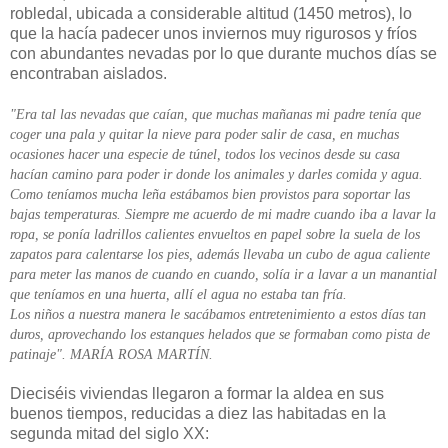
robledal, ubicada a considerable altitud (1450 metros), lo
que la hacía padecer unos inviernos muy rigurosos y fríos
con abundantes nevadas por lo que durante muchos días se
encontraban aislados.
"Era tal las nevadas que caían, que muchas mañanas mi padre tenía que
coger una pala y quitar la nieve para poder salir de casa, en muchas
ocasiones hacer una especie de túnel, todos los vecinos desde su casa
hacían camino para poder ir donde los animales y darles comida y agua.
Como teníamos mucha leña estábamos bien provistos para soportar las
bajas temperaturas. Siempre me acuerdo de mi madre cuando iba a lavar la
ropa, se ponía ladrillos calientes envueltos en papel sobre la suela de los
zapatos para calentarse los pies, además llevaba un cubo de agua caliente
para meter las manos de cuando en cuando, solía ir a lavar a un manantial
que teníamos en una huerta, allí el agua no estaba tan fría.
Los niños a nuestra manera le sacábamos entretenimiento a estos días tan
duros, aprovechando los estanques helados que se formaban como pista de
patinaje". MARÍA ROSA MARTÍN.
Dieciséis viviendas llegaron a formar la aldea en sus
buenos tiempos, reducidas a diez las habitadas en la
segunda mitad del siglo XX: