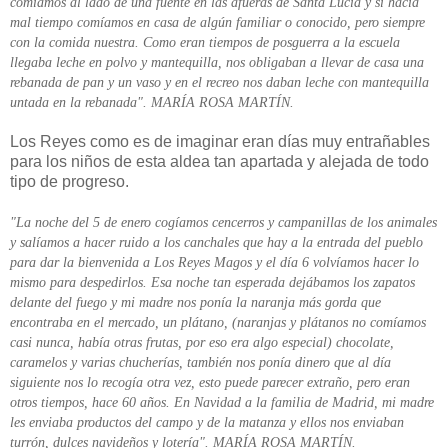
comíamos al lado de una fuente en las afueras de Santa Lucia y si hacia
mal tiempo comíamos en casa de algún familiar o conocido, pero siempre
con la comida nuestra. Como eran tiempos de posguerra a la escuela
llegaba leche en polvo y mantequilla, nos obligaban a llevar de casa una
rebanada de pan y un vaso y en el recreo nos daban leche con mantequilla
untada en la rebanada". MARÍA ROSA MARTÍN.
Los Reyes como es de imaginar eran días muy entrañables
para los niños de esta aldea tan apartada y alejada de todo
tipo de progreso.
"La noche del 5 de enero cogíamos cencerros y campanillas de los animales
y salíamos a hacer ruido a los canchales que hay a la entrada del pueblo
para dar la bienvenida a Los Reyes Magos y el día 6 volvíamos hacer lo
mismo para despedirlos. Esa noche tan esperada dejábamos los zapatos
delante del fuego y mi madre nos ponía la naranja más gorda que
encontraba en el mercado, un plátano, (naranjas y plátanos no comíamos
casi nunca, había otras frutas, por eso era algo especial) chocolate,
caramelos y varias chucherías, también nos ponía dinero que al día
siguiente nos lo recogía otra vez, esto puede parecer extraño, pero eran
otros tiempos, hace 60 años. En Navidad a la familia de Madrid, mi madre
les enviaba productos del campo y de la matanza y ellos nos enviaban
turrón, dulces navideños y lotería". MARÍA ROSA MARTÍN.