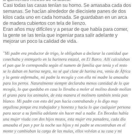
Casi todas las casas tenían su horno. Se amasaba cada dos
semanas. Se hacían alrededor de diecisiete panes de dos
kilos cada uno en cada hornada. Se guardaban en un arca
de madera cubiertos con tela de lienzo.
Eran años muy difíciles y a pesar de que había para comer,
la gente se las tenía que ingeniar para salir adelante y
mejorar un poco la calidad de vida.
"Mi padre era productor de trigo, le obligaban a declarar la cantidad que
cosechaba y entregarlo en la harinera estatal, en El Barco. Allí calculaban
el pan que le correspondía según el numero de familia que tenia y el resto
se lo daban en harina negra, no sé qué clase de harina era, venia de África
y la gente enfermaba, mi padre la recogía y con ella mi madre la amasaba
para los perros. Naturalmente siempre declaraba menos cantidad de lo que
recogía, lo que quedaba en casa lo llevaba a moler al molino donde molían
el grano para los animales, de esta manera el molinero también tenía pan
blanco. Mi padre con esto del pan hacia contrabando y lo digo muy
orgullosa porque era trabajador y honesto y hacia lo que cualquier persona
para sacar a su familia adelante sin hacer mal a nadie. En Becedas había
una mujer viuda con dos hijos mozos, esta mujer era panadera, cada día
amasaba el pan y por la noche sus hijos y mi padre se encontraban en el
monte y cambiaban la carga de las mulas, ellos volvían a su casa y mi