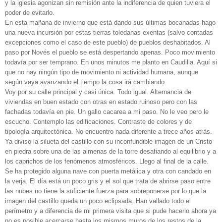
y la iglesia agonizan sin remisión ante la indiferencia de quien tuviera el
poder de evitarlo.
En esta mañana de invierno que está dando sus últimas bocanadas hago
una nueva incursión por estas tierras toledanas exentas (salvo contadas
excepciones como el caso de este pueblo) de pueblos deshabitados. Al
paso por Novés el pueblo se está despertando apenas. Poco movimiento
todavía por ser temprano. En unos minutos me planto en Caudilla. Aquí si
que no hay ningún tipo de movimiento ni actividad humana, aunque
según vaya avanzando el tiempo la cosa irá cambiando.
Voy por su calle principal y casi única. Todo igual. Alternancia de
viviendas en buen estado con otras en estado ruinoso pero con las
fachadas todavía en pie. Un gallo cacarea a mi paso. No le veo pero le
escucho. Contemplo las edificaciones. Contraste de colores y de
tipología arquitectónica. No encuentro nada diferente a trece años atrás.
Ya diviso la silueta del castillo con su inconfundible imagen de un Cristo
en piedra sobre una de las almenas de la torre desafiando al equilibrio y a
los caprichos de los fenómenos atmosféricos. Llego al final de la calle.
Se ha protegido alguna nave con puerta metálica y otra con candado en
la verja. El día está un poco gris y el sol que trata de abrirse paso entre
las nubes no tiene la suficiente fuerza para sobreponerse por lo que la
imagen del castillo queda un poco eclipsada. Han vallado todo el
perímetro y a diferencia de mi primera visita que si pude hacerlo ahora ya
no es posible acercarse hasta los mismos muros de los restos de la