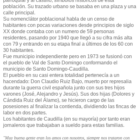
parroquial y al castillo, símbolos históricos de esta
población. Su trazado urbano se basaba en una plaza y una
calle principal.
Su nomenclátor poblacional habla de un censo de
habitantes con pocas variaciones desde principios de siglo
XX donde contaba con un numero de 59 personas
residentes, pasando por 1940 que llegó a su cifra más alta
con 79 y entrando en su etapa final a últimos de los 60 con
30 habitantes.
Fue municipio independiente pero en 1973 se fusionó con
el pueblo de Val de Santo Domingo conformando el
municipio de Santo Domingo-Caudilla.
El pueblo en su casi entera totalidad pertenecía a un
hacendado: Don Claudio Ruiz Bajo, muerto por represalia
durante la guerra civil española junto con sus tres hijos
varones (José, Alejandro y Jesús). Sus dos hijas (Dolores y
Cándida Ruiz del Álamo), se hicieron cargo de las
posesiones al finalizar la contienda, dividiendo las fincas de
labor en dos partes.
Los habitantes de Caudilla (en su mayoría) por tanto eran
jornaleros que trabajaban a sueldo para estas familias.
"Muy buena gente eran los amos con nosotros, siempre nos trataron con