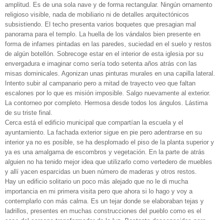
amplitud. Es de una sola nave y de forma rectangular. Ningún ornamento
religioso visible, nada de mobiliario ni de detalles arquitectónicos
subsistiendo. El techo presenta varios boquetes que presagian mal
panorama para el templo. La huella de los vándalos bien presente en
forma de infames pintadas en las paredes, suciedad en el suelo y restos
de algún botellón. Sobrecoge estar en el interior de esta iglesia por su
envergadura e imaginar como sería todo setenta años atrás con las
misas dominicales. Agonizan unas pinturas murales en una capilla lateral.
Intento subir al campanario pero a mitad de trayecto veo que faltan
escalones por lo que es misión imposible. Salgo nuevamente al exterior.
La contorneo por completo. Hermosa desde todos los ángulos. Lástima
de su triste final.
Cerca está el edificio municipal que compartían la escuela y el
ayuntamiento. La fachada exterior sigue en pie pero adentrarse en su
interior ya no es posible, se ha desplomado el piso de la planta superior y
ya es una amalgama de escombros y vegetación. En la parte de atrás
alguien no ha tenido mejor idea que utilizarlo como vertedero de muebles
y allí yacen esparcidas un buen número de maderas y otros restos.
Hay un edificio solitario un poco más alejado que no le di mucha
importancia en mi primera visita pero que ahora si lo hago y voy a
contemplarlo con más calma. Es un tejar donde se elaboraban tejas y
ladrillos, presentes en muchas construcciones del pueblo como es el