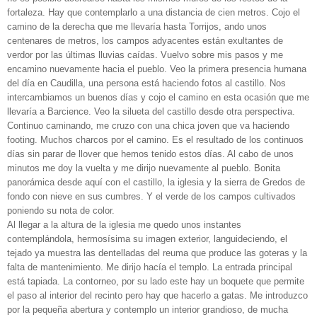
fortaleza. Hay que contemplarlo a una distancia de cien metros. Cojo el
camino de la derecha que me llevaría hasta Torrijos, ando unos
centenares de metros, los campos adyacentes están exultantes de
verdor por las últimas lluvias caídas. Vuelvo sobre mis pasos y me
encamino nuevamente hacia el pueblo. Veo la primera presencia humana
del día en Caudilla, una persona está haciendo fotos al castillo. Nos
intercambiamos un buenos días y cojo el camino en esta ocasión que me
llevaría a Barcience. Veo la silueta del castillo desde otra perspectiva.
Continuo caminando, me cruzo con una chica joven que va haciendo
footing. Muchos charcos por el camino. Es el resultado de los continuos
días sin parar de llover que hemos tenido estos días. Al cabo de unos
minutos me doy la vuelta y me dirijo nuevamente al pueblo. Bonita
panorámica desde aquí con el castillo, la iglesia y la sierra de Gredos de
fondo con nieve en sus cumbres. Y el verde de los campos cultivados
poniendo su nota de color.
Al llegar a la altura de la iglesia me quedo unos instantes
contemplándola, hermosísima su imagen exterior, languideciendo, el
tejado ya muestra las dentelladas del reuma que produce las goteras y la
falta de mantenimiento. Me dirijo hacía el templo. La entrada principal
está tapiada. La contorneo, por su lado este hay un boquete que permite
el paso al interior del recinto pero hay que hacerlo a gatas. Me introduzco
por la pequeña abertura y contemplo un interior grandioso, de mucha