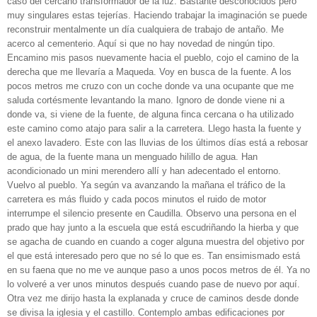
caso del cercano transformador de la luz. Bastante desconocidos pero
muy singulares estas tejerías. Haciendo trabajar la imaginación se puede
reconstruir mentalmente un día cualquiera de trabajo de antaño. Me
acerco al cementerio. Aquí si que no hay novedad de ningún tipo.
Encamino mis pasos nuevamente hacia el pueblo, cojo el camino de la
derecha que me llevaría a Maqueda. Voy en busca de la fuente. A los
pocos metros me cruzo con un coche donde va una ocupante que me
saluda cortésmente levantando la mano. Ignoro de donde viene ni a
donde va, si viene de la fuente, de alguna finca cercana o ha utilizado
este camino como atajo para salir a la carretera. Llego hasta la fuente y
el anexo lavadero. Este con las lluvias de los últimos días está a rebosar
de agua, de la fuente mana un menguado hilillo de agua. Han
acondicionado un mini merendero allí y han adecentado el entorno.
Vuelvo al pueblo. Ya según va avanzando la mañana el tráfico de la
carretera es más fluido y cada pocos minutos el ruido de motor
interrumpe el silencio presente en Caudilla. Observo una persona en el
prado que hay junto a la escuela que está escudriñando la hierba y que
se agacha de cuando en cuando a coger alguna muestra del objetivo por
el que está interesado pero que no sé lo que es. Tan ensimismado está
en su faena que no me ve aunque paso a unos pocos metros de él. Ya no
lo volveré a ver unos minutos después cuando pase de nuevo por aquí.
Otra vez me dirijo hasta la explanada y cruce de caminos desde donde
se divisa la iglesia y el castillo. Contemplo ambas edificaciones por