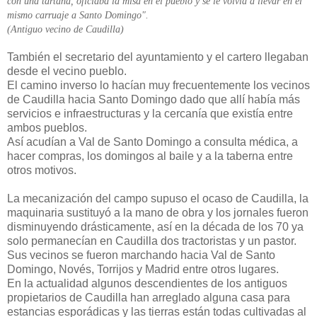
con una tartana, oficiaba la misa en el pueblo y se le volvía a llevar en el
mismo carruaje a Santo Domingo".
(Antiguo vecino de Caudilla)
También el secretario del ayuntamiento y el cartero llegaban
desde el vecino pueblo.
El camino inverso lo hacían muy frecuentemente los vecinos
de Caudilla hacia Santo Domingo dado que allí había más
servicios e infraestructuras y la cercanía que existía entre
ambos pueblos.
Así acudían a Val de Santo Domingo a consulta médica, a
hacer compras, los domingos al baile y a la taberna entre
otros motivos.
La mecanización del campo supuso el ocaso de Caudilla, la
maquinaria sustituyó a la mano de obra y los jornales fueron
disminuyendo drásticamente, así en la década de los 70 ya
solo permanecían en Caudilla dos tractoristas y un pastor.
Sus vecinos se fueron marchando hacia Val de Santo
Domingo, Novés, Torrijos y Madrid entre otros lugares.
En la actualidad algunos descendientes de los antiguos
propietarios de Caudilla han arreglado alguna casa para
estancias esporádicas y las tierras están todas cultivadas al