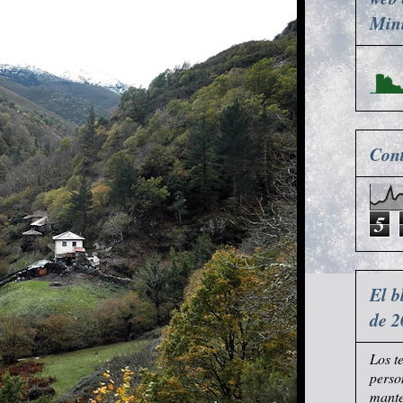
Mini
Cont
5
El b
de 2
Los t
perso
mante