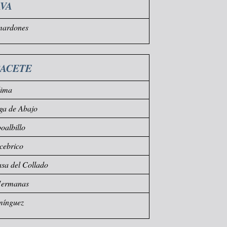
VA
mardones
BACETE
dima
ga de Abajo
albillo
cebrico
sa del Collado
Hermanas
mínguez