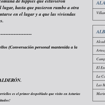
comuna de hippies que estuvieron
ALA
l lugar, hasta que pusieron rumbo a otra
Villa
entarse en el lugar y a que las viviendas
s.
AL
--------------------
Alca
ellos (Conversación personal mantenida a la
Artea
Campo
El En
La Ca
ALDERÓN.
Las 
Mari
iellos es el primer despoblado que visito en Asturias
itados!