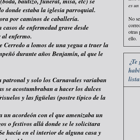
 (boda, bautizo, funeral, misa, etc) se
es un
o donde estaba la iglesia parroquial.
ora por caminos de caballería.
No se
corre
n casos de enfermedad grave desde
otras
r al enfermo.
ello.
de Cerredo a lomos de una yegua a traer la
mpeñó durante años Benjamín, al que le
¿Te 
habi
list
ta patronal y solo los Carnavales variaban
ías se acostumbraban a hacer los dulces
isuelos y las figüelas (postre típico de la
ía un acordeón con el que amenizaba un
os o festivos allá donde se le solicitara
Se hacía en el interior de alguna casa y