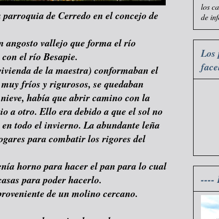
los c
a parroquia de Cerredo en el concejo de
de in
 angosto vallejo que forma el río
Los 
con el río Besapie.
fac
vivienda de la maestra) conformaban el
 muy fríos y rigurosos, se quedaban
 nieve, había que abrir camino con la
o a otro. Ello era debido a que el sol no
 en todo el invierno. La abundante leña
ogares para combatir los rigores del
enía horno para hacer el pan para lo cual
----
casas para poder hacerlo.
 proveniente de un molino cercano.