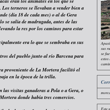
acas eran los animales en los que se
. Los terneros se llevaban a vender bien a
ande (día 18 de cada mes) o al de Gera
lo se salía de madrugada, antes de las
levando la res por los caminos para estar
ncipalmente era lo que se sembraba en sus
Apasi
sus r
se fu
ros del pueblo junto al río Barcena para
estos
camin
a proveniente de La Mortera facilitó el
aja en la época de la trilla.
Corr
las visitas ganaderas a Pola o a Gera, o
morc
a Mortera donde había tres comercios.
Este 