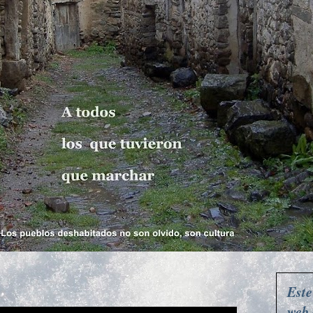
Este
web 