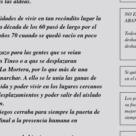
s las aldeas.
NO E
dades de vivir en tan recóndito lugar la
ABA
la década de los 60 pasó de largo por el
Todos
 años 70 cuando se quedó vacío en poco
desha
desha
zazo para las gentes que se veían
en Tineo o a que se desplazaran
 La Mortera, por lo que más de una
Si qu
marchar. A ello se le unía las ganas de
en el 
ida y poder vivir en los lugares cercanos
desplazamientos y poder salir del aislado
Los p
n.
su fi
iegos cerraba para siempre la puerta de
mejor
siemp
 final a la presencia humana en