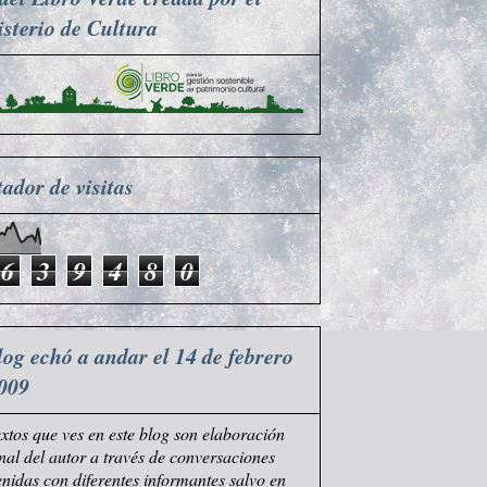
sterio de Cultura
ador de visitas
6
3
9
4
8
0
log echó a andar el 14 de febrero
009
extos que ves en este blog son elaboración
nal del autor a través de conversaciones
nidas con diferentes informantes salvo en