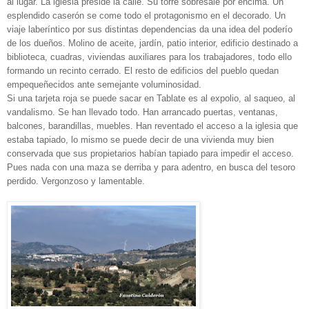
al lugar. La iglesia preside la calle. Su torre sobresale por encima. Un
esplendido caserón se come todo el protagonismo en el decorado. Un
viaje laberíntico por sus distintas dependencias da una idea del poderío
de los dueños. Molino de aceite, jardín, patio interior, edificio destinado a
biblioteca, cuadras, viviendas auxiliares para los trabajadores, todo ello
formando un recinto cerrado. El resto de edificios del pueblo quedan
empequeñecidos ante semejante voluminosidad.
Si una tarjeta roja se puede sacar en Tablate es al expolio, al saqueo, al
vandalismo. Se han llevado todo. Han arrancado puertas, ventanas,
balcones, barandillas, muebles. Han reventado el acceso a la iglesia que
estaba tapiado, lo mismo se puede decir de una vivienda muy bien
conservada que sus propietarios habían tapiado para impedir el acceso.
Pues nada con una maza se derriba y para adentro, en busca del tesoro
perdido. Vergonzoso y lamentable.