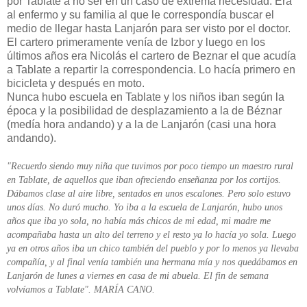
por Tablate a no ser en un caso de extrema necesidad. Era
al enfermo y su familia al que le correspondía buscar el
medio de llegar hasta Lanjarón para ser visto por el doctor.
El cartero primeramente venía de Izbor y luego en los
últimos años era Nicolás el cartero de Beznar el que acudía
a Tablate a repartir la correspondencia. Lo hacía primero en
bicicleta y después en moto.
Nunca hubo escuela en Tablate y los niños iban según la
época y la posibilidad de desplazamiento a la de Béznar
(medía hora andando) y a la de Lanjarón (casi una hora
andando).
"Recuerdo siendo muy niña que tuvimos por poco tiempo un maestro rural
en Tablate, de aquellos que iban ofreciendo enseñanza por los cortijos.
Dábamos clase al aire libre, sentados en unos escalones. Pero solo estuvo
unos días. No duró mucho. Yo iba a la escuela de Lanjarón, hubo unos
años que iba yo sola, no había más chicos de mi edad, mi madre me
acompañaba hasta un alto del terreno y el resto ya lo hacía yo sola. Luego
ya en otros años iba un chico también del pueblo y por lo menos ya llevaba
compañía, y al final venía también una hermana mía y nos quedábamos en
Lanjarón de lunes a viernes en casa de mi abuela. El fin de semana
volvíamos a Tablate". MARÍA CANO.