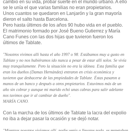
cambio en su vida, probar suerte en el mundo urbano. A ello
se le unía el que varias familias no eran propietarios.
Unos cuantos se quedaron en Lanjarón y la gran mayoría
dieron el salto hasta Barcelona.
Pero hasta últimos de los años 90 hubo vida en el pueblo.
El matrimonio formado por José Bueno Gutierrez y María
Cano Funes con las dos hijas que tuvieron fueron los
últimos de Tablate.
"Nosotros vivimos allí hasta el año 1997 o 98. Estábamos muy a gusto en
Tablate y no nos hubiéramos ido nunca a pesar de estar allí solos. Se vivía
muy tranquilamente. Pero la situación no era la idónea. Esta familia que
eran los dueños (Damas Hernández) entraron en crisis económica y
tuvieron que deshacerse de las propiedades de Tablate. Éstas pasaron a
manos de un banco y después a otros propietarios. Estuvimos más de un
año sin cobrar y aunque mi marido echó unas cabras para salir adelante
nos tuvimos que ir al cambiar de dueño".
MARÍA CANO.
Con la marcha de los últimos de Tablate la lacra del expolio
no iba a dejar pasar la ocasión y se dejó notar.
"Mientras nosotros vivíamos allí, nadie venía a llevarse nada, se respetaban