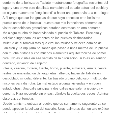
corriente de la belleza de Tablate mostrándome fotografías recientes del
lugar y una breve pero detallada narración del estado actual del pueblo y
de alguna manera me "engolosinó" a hacer una pronta visita a este lugar.
A él tengo que dar las gracias de que haya conocido este bellisimo
pueblo antes de lo habitual, puesto que mis intenciones primeras de
visitar despoblados granadinos estaban centrados en otra comarca.
Me alegro mucho de haber visitado el pueblo de Tablate. Precioso y
delicioso lugar para los amantes de los pueblos deshabitados.
Multitud de automovilistas que circulan raudos y veloces camino de
Lanjarón y La Alpujarra no saben que pasan a unos metros de un pueblo
con mucha historia y con muchos elementos arquitectónicos de primer
nivel. No es visible en ese sentido de la circulación, si lo es en sentido
contrario, viniendo de Lanjarón.
Iglesia, casona, torreón, fuente, horno, puente, almazara, ermita, venta,
restos de una estación de vagonetas, alberca, hacen de Tablate un
despoblado singular, diferente. Un trazado urbano delicioso, multitud de
rincones para disfrutar. En mal estado algunas viviendas y en buen
estado otras. Una calle principal y dos calles que salen a izquierda y
derecha. Para recorrerlo sin prisas, dándole la vuelta dos veces. Admirar,
observar, contemplar.
Desde la misma entrada al pueblo que es sumamente sugerente ya se
puede apreciar la belleza del caserío. Unas palmeras dan un aire exótico