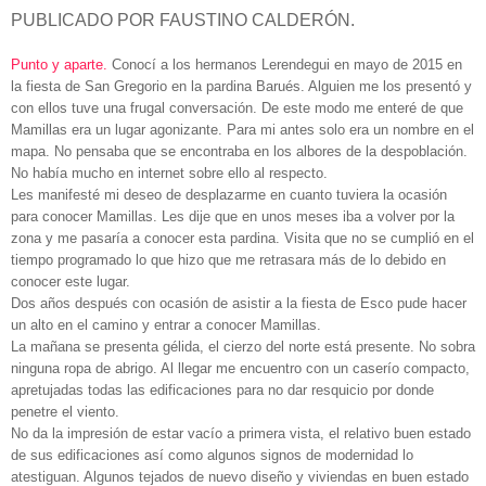
PUBLICADO POR FAUSTINO CALDERÓN.
Punto y aparte.
Conocí a los hermanos Lerendegui en mayo de 2015 en
la fiesta de San Gregorio en la pardina Barués. Alguien me los presentó y
con ellos tuve una frugal conversación. De este modo me enteré de que
Mamillas era un lugar agonizante. Para mi antes solo era un nombre en el
mapa. No pensaba que se encontraba en los albores de la despoblación.
No había mucho en internet sobre ello al respecto.
Les manifesté mi deseo de desplazarme en cuanto tuviera la ocasión
para conocer Mamillas. Les dije que en unos meses iba a volver por la
zona y me pasaría a conocer esta pardina. Visita que no se cumplió en el
tiempo programado lo que hizo que me retrasara más de lo debido en
conocer este lugar.
Dos años después con ocasión de asistir a la fiesta de Esco pude hacer
un alto en el camino y entrar a conocer Mamillas.
La mañana se presenta gélida, el cierzo del norte está presente. No sobra
ninguna ropa de abrigo. Al llegar me encuentro con un caserío compacto,
apretujadas todas las edificaciones para no dar resquicio por donde
penetre el viento.
No da la impresión de estar vacío a primera vista, el relativo buen estado
de sus edificaciones así como algunos signos de modernidad lo
atestiguan. Algunos tejados de nuevo diseño y viviendas en buen estado