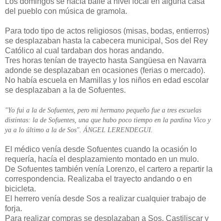
Los domingos se hacía baile a nivel local en alguna casa
del pueblo con música de gramola.
Para todo tipo de actos religiosos (misas, bodas, entierros)
se desplazaban hasta la cabecera municipal, Sos del Rey
Católico al cual tardaban dos horas andando.
Tres horas tenían de trayecto hasta Sangüesa en Navarra
adonde se desplazaban en ocasiones (ferias o mercado).
No había escuela en Mamillas y los niños en edad escolar
se desplazaban a la de Sofuentes.
"Yo fui a la de Sofuentes, pero mi hermano pequeño fue a tres escuelas
distintas: la de Sofuentes, una que hubo poco tiempo en la pardina Vico y
ya a lo último a la de Sos". ÁNGEL LERENDEGUI.
El médico venía desde Sofuentes cuando la ocasión lo
requería, hacía el desplazamiento montado en un mulo.
De Sofuentes también venía Lorenzo, el cartero a repartir la
correspondencia. Realizaba el trayecto andando o en
bicicleta.
El herrero venía desde Sos a realizar cualquier trabajo de
forja.
Para realizar compras se desplazaban a Sos, Castiliscar y