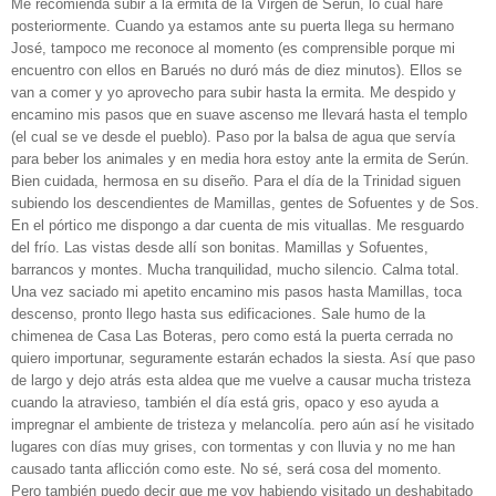
Me recomienda subir a la ermita de la Virgen de Serún, lo cual haré
posteriormente. Cuando ya estamos ante su puerta llega su hermano
José, tampoco me reconoce al momento (es comprensible porque mi
encuentro con ellos en Barués no duró más de diez minutos). Ellos se
van a comer y yo aprovecho para subir hasta la ermita. Me despido y
encamino mis pasos que en suave ascenso me llevará hasta el templo
(el cual se ve desde el pueblo). Paso por la balsa de agua que servía
para beber los animales y en media hora estoy ante la ermita de Serún.
Bien cuidada, hermosa en su diseño. Para el día de la Trinidad siguen
subiendo los descendientes de Mamillas, gentes de Sofuentes y de Sos.
En el pórtico me dispongo a dar cuenta de mis vituallas. Me resguardo
del frío. Las vistas desde allí son bonitas. Mamillas y Sofuentes,
barrancos y montes. Mucha tranquilidad, mucho silencio. Calma total.
Una vez saciado mi apetito encamino mis pasos hasta Mamillas, toca
descenso, pronto llego hasta sus edificaciones. Sale humo de la
chimenea de Casa Las Boteras, pero como está la puerta cerrada no
quiero importunar, seguramente estarán echados la siesta. Así que paso
de largo y dejo atrás esta aldea que me vuelve a causar mucha tristeza
cuando la atravieso, también el día está gris, opaco y eso ayuda a
impregnar el ambiente de tristeza y melancolía. pero aún así he visitado
lugares con días muy grises, con tormentas y con lluvia y no me han
causado tanta aflicción como este. No sé, será cosa del momento.
Pero también puedo decir que me voy habiendo visitado un deshabitado