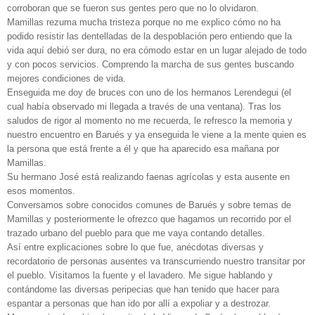
corroboran que se fueron sus gentes pero que no lo olvidaron.
Mamillas rezuma mucha tristeza porque no me explico cómo no ha
podido resistir las dentelladas de la despoblación pero entiendo que la
vida aquí debió ser dura, no era cómodo estar en un lugar alejado de todo
y con pocos servicios. Comprendo la marcha de sus gentes buscando
mejores condiciones de vida.
Enseguida me doy de bruces con uno de los hermanos Lerendegui (el
cual había observado mi llegada a través de una ventana). Tras los
saludos de rigor al momento no me recuerda, le refresco la memoria y
nuestro encuentro en Barués y ya enseguida le viene a la mente quien es
la persona que está frente a él y que ha aparecido esa mañana por
Mamillas.
Su hermano José está realizando faenas agrícolas y esta ausente en
esos momentos.
Conversamos sobre conocidos comunes de Barués y sobre temas de
Mamillas y posteriormente le ofrezco que hagamos un recorrido por el
trazado urbano del pueblo para que me vaya contando detalles.
Así entre explicaciones sobre lo que fue, anécdotas diversas y
recordatorio de personas ausentes va transcurriendo nuestro transitar por
el pueblo. Visitamos la fuente y el lavadero. Me sigue hablando y
contándome las diversas peripecias que han tenido que hacer para
espantar a personas que han ido por allí a expoliar y a destrozar.