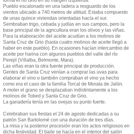
forma el río Grio en su margen izquierda.
Pueblo escalonado en una ladera a resguardo de los
vientos ubicado a 740 metros de altitud. Estaba compuesto
de unas quince viviendas orientadas hacía el sur.
Sembraban trigo, cebada y judías en sus campos, pero la
base principal de la agricultura eran los olivos y las viñas.
Para la elaboración del aceite acudían a los molinos de
Santa Cruz de Grio (hasta cuatro molinos de aceite llegó a
haber en este pueblo). En ocasiones hacían intercambio de
aceite por harina con algunos pueblos del valle del río
Perejil (Villalba, Belmonte, Mara).
Las viñas eran la otra fuente principal de producción.
Gentes de Santa Cruz venían a comprar las uvas para
elaborar el vino o también compraban el vino ya hecho
como era el caso de la familia Torcal de Morata de Jalón.
A moler el grano se desplazaban indistintamente a los
molinos de Tobed y Santa Cruz de Grio.
La ganadería tenía en las ovejas su punto fuerte.
Celebraban sus fiestas el 24 de agosto dedicadas a su
patrón San Bartolomé con una duración de tres días.
La misa y la posterior procesión eran los actos religiosos en
dicha festividad. El baile se hacía en el interior del salón