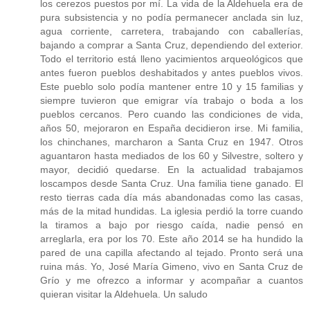
los cerezos puestos por mí. La vida de la Aldehuela era de
pura subsistencia y no podía permanecer anclada sin luz,
agua corriente, carretera, trabajando con caballerías,
bajando a comprar a Santa Cruz, dependiendo del exterior.
Todo el territorio está lleno yacimientos arqueológicos que
antes fueron pueblos deshabitados y antes pueblos vivos.
Este pueblo solo podía mantener entre 10 y 15 familias y
siempre tuvieron que emigrar vía trabajo o boda a los
pueblos cercanos. Pero cuando las condiciones de vida,
años 50, mejoraron en España decidieron irse. Mi familia,
los chinchanes, marcharon a Santa Cruz en 1947. Otros
aguantaron hasta mediados de los 60 y Silvestre, soltero y
mayor, decidió quedarse. En la actualidad trabajamos
loscampos desde Santa Cruz. Una familia tiene ganado. El
resto tierras cada día más abandonadas como las casas,
más de la mitad hundidas. La iglesia perdió la torre cuando
la tiramos a bajo por riesgo caída, nadie pensó en
arreglarla, era por los 70. Este año 2014 se ha hundido la
pared de una capilla afectando al tejado. Pronto será una
ruina más. Yo, José María Gimeno, vivo en Santa Cruz de
Grío y me ofrezco a informar y acompañar a cuantos
quieran visitar la Aldehuela. Un saludo