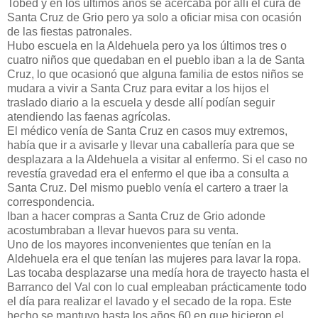
Tobed y en los últimos años se acercaba por allí el cura de
Santa Cruz de Grio pero ya solo a oficiar misa con ocasión
de las fiestas patronales.
Hubo escuela en la Aldehuela pero ya los últimos tres o
cuatro niños que quedaban en el pueblo iban a la de Santa
Cruz, lo que ocasionó que alguna familia de estos niños se
mudara a vivir a Santa Cruz para evitar a los hijos el
traslado diario a la escuela y desde allí podían seguir
atendiendo las faenas agrícolas.
El médico venía de Santa Cruz en casos muy extremos,
había que ir a avisarle y llevar una caballería para que se
desplazara a la Aldehuela a visitar al enfermo. Si el caso no
revestía gravedad era el enfermo el que iba a consulta a
Santa Cruz. Del mismo pueblo venía el cartero a traer la
correspondencia.
Iban a hacer compras a Santa Cruz de Grio adonde
acostumbraban a llevar huevos para su venta.
Uno de los mayores inconvenientes que tenían en la
Aldehuela era el que tenían las mujeres para lavar la ropa.
Las tocaba desplazarse una medía hora de trayecto hasta el
Barranco del Val con lo cual empleaban prácticamente todo
el día para realizar el lavado y el secado de la ropa. Este
hecho se mantuvo hasta los años 60 en que hicieron el