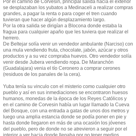
Por el camino de Corvesin, principal salida hacia el exterior
se desplazaban los yubatos a Medinaceli a realizar compras
grandes, a pagar la renta o para coger el tren cuando
tuvieran que hacer algún desplazamiento largo.
Por la otra salida se dirigían a Blocona donde estaba la
fragua para cualquier apaño que les tuviera que realizar el
herrero.
De Beltejar solía venir un vendedor ambulante (Narciso) con
una mula vendiendo fruta, chocolate, jabón, azúcar y otros
productos y a su vez compraba huevos. Otro vendedor solía
venir desde Jubera vendiendo ropa. De Maranchón
(Guadalajara) venia el tío Ceronero a comprar cerones
(residuos de los panales de la cera).
Yuba tenía su vinculo con el misterio como cualquier otro
pueblo y así en sus inmediaciones se encontraron huesos
humanos, monedas de la época de los Reyes Católicos y
en el camino de Corvesin había un lugar llamado la Cueva
del Bosque, con una entrada a gatas de unos dos metros y
luego una amplia estancia donde se podía poner en pie y
hasta donde llegaron en más de una ocasión los jóvenes
del pueblo, pero de donde no se atrevieron a seguir por el
interior a ver hacia donde llegaba por no tener medios