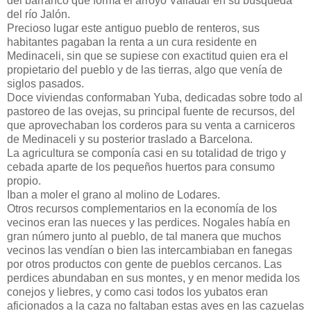
del barranco que forma el arroyo Valladar en su búsqueda
del río Jalón.
Precioso lugar este antiguo pueblo de renteros, sus
habitantes pagaban la renta a un cura residente en
Medinaceli, sin que se supiese con exactitud quien era el
propietario del pueblo y de las tierras, algo que venía de
siglos pasados.
Doce viviendas conformaban Yuba, dedicadas sobre todo al
pastoreo de las ovejas, su principal fuente de recursos, del
que aprovechaban los corderos para su venta a carniceros
de Medinaceli y su posterior traslado a Barcelona.
La agricultura se componía casi en su totalidad de trigo y
cebada aparte de los pequeños huertos para consumo
propio.
Iban a moler el grano al molino de Lodares.
Otros recursos complementarios en la economía de los
vecinos eran las nueces y las perdices. Nogales había en
gran número junto al pueblo, de tal manera que muchos
vecinos las vendían o bien las intercambiaban en fanegas
por otros productos con gente de pueblos cercanos. Las
perdices abundaban en sus montes, y en menor medida los
conejos y liebres, y como casi todos los yubatos eran
aficionados a la caza no faltaban estas aves en las cazuelas