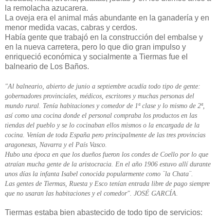
la remolacha azucarera.
La oveja era el animal más abundante en la ganadería y en
menor medida vacas, cabras y cerdos.
Había gente que trabajó en la construcción del embalse y
en la nueva carretera, pero lo que dio gran impulso y
enriqueció económica y socialmente a Tiermas fue el
balneario de Los Baños.
"Al balneario, abierto de junio a septiembre acudía todo tipo de gente:
gobernadores provinciales, médicos, escritores y muchas personas del
mundo rural. Tenía habitaciones y comedor de 1ª clase y lo mismo de 2ª,
así como una cocina donde el personal compraba los productos en las
tiendas del pueblo y se lo cocinaban ellos mismos o la encargada de la
cocina. Venían de toda España pero principalmente de las tres provincias
aragonesas, Navarra y el País Vasco.
Hubo una época en que los dueños fueron los condes de Coello por lo que
atraían mucha gente de la aristocracia. En el año 1906 estuvo allí durante
unos días la infanta Isabel conocida popularmente como ¨la Chata¨.
Las gentes de Tiermas, Ruesta y Esco tenían entrada libre de pago siempre
que no usaran las habitaciones y el comedor". JOSÉ GARCÍA.
Tiermas estaba bien abastecido de todo tipo de servicios: