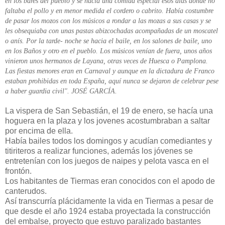
en los bares del pueblo y se hacia una comida especial esos días donde no
faltaba el pollo y en menor medida el cordero o cabrito. Había costumbre
de pasar los mozos con los músicos a rondar a las mozas a sus casas y se
les obsequiaba con unas pastas abizcochadas acompañadas de un moscatel
o anís. Por la tarde- noche se hacia el baile, en los salones de baile, uno
en los Baños y otro en el pueblo. Los músicos venían de fuera, unos años
vinieron unos hermanos de Layana, otras veces de Huesca o Pamplona.
Las fiestas menores eran en Carnaval y aunque en la dictadura de Franco
estaban prohibidas en toda España, aquí nunca se dejaron de celebrar pese
a haber guardia civil". JOSÉ GARCÍA.
La vispera de San Sebastián, el 19 de enero, se hacía una
hoguera en la plaza y los jovenes acostumbraban a saltar
por encima de ella.
Había bailes todos los domingos y acudían comediantes y
titiriteros a realizar funciones, además los jóvenes se
entretenían con los juegos de naipes y pelota vasca en el
frontón.
Los habitantes de Tiermas eran conocidos con el apodo de
canterudos.
Así transcurría plácidamente la vida en Tiermas a pesar de
que desde el año 1924 estaba proyectada la construcción
del embalse, proyecto que estuvo paralizado bastantes