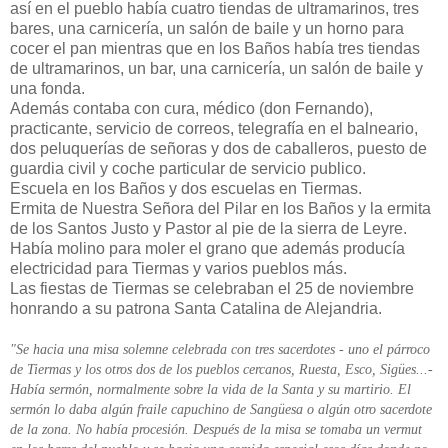
así en el pueblo había cuatro tiendas de ultramarinos, tres
bares, una carnicería, un salón de baile y un horno para
cocer el pan mientras que en los Baños había tres tiendas
de ultramarinos, un bar, una carnicería, un salón de baile y
una fonda.
Además contaba con cura, médico (don Fernando),
practicante, servicio de correos, telegrafía en el balneario,
dos peluquerías de señoras y dos de caballeros, puesto de
guardia civil y coche particular de servicio publico.
Escuela en los Baños y dos escuelas en Tiermas.
Ermita de Nuestra Señora del Pilar en los Baños y la ermita
de los Santos Justo y Pastor al pie de la sierra de Leyre.
Había molino para moler el grano que además producía
electricidad para Tiermas y varios pueblos más.
Las fiestas de Tiermas se celebraban el 25 de noviembre
honrando a su patrona Santa Catalina de Alejandria.
"Se hacia una misa solemne celebrada con tres sacerdotes - uno el párroco
de Tiermas y los otros dos de los pueblos cercanos, Ruesta, Esco, Sigües...-
Había sermón, normalmente sobre la vida de la Santa y su martirio. El
sermón lo daba algún fraile capuchino de Sangüesa o algún otro sacerdote
de la zona. No había procesión. Después de la misa se tomaba un vermut