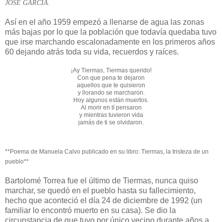
JOSÉ GARCÍA.
Así en el año 1959 empezó a llenarse de agua las zonas
más bajas por lo que la población que todavía quedaba tuvo
que irse marchando escalonadamente en los primeros años
60 dejando atrás toda su vida, recuerdos y raíces.
¡Ay Tiermas, Tiermas querido!
Con que pena te dejaron
aquellos que te quisieron
y llorando se marcharon.
Hoy algunos están muertos.
Al morir en tí pensaron
y mientras tuvieron vida
jamás de ti se olvidaron.
**Poema de Manuela Calvo publicado en su libro: Tiermas, la tristeza de un
pueblo**
Bartolomé Torrea fue el último de Tiermas, nunca quiso
marchar, se quedó en el pueblo hasta su fallecimiento,
hecho que aconteció el día 24 de diciembre de 1992 (un
familiar lo encontró muerto en su casa). Se dio la
circunstancia de que tuvo por único vecino durante años a