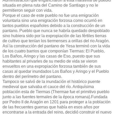
Administración que engancharon a esta maravilla de pueblo
situada en plena ruta del Camino de Santiago y no le
permitieron seguir con vida.
Porque el caso de este pueblo no fue una emigración
voluntaria sino una emigración forzosa como ocurrió en
tantos pueblos españoles debido a la construcción de un
pantano. Pueblo que nunca se habría quedado despoblado
sino hubiera sido por la expropiación de las fértiles tierras
de cultivo que tenían los tiermenses a orillas del rio Aragón.
Así la construcción del pantano de Yesa terminó con la vida
de los cuatro barrios que componían Tiermas: El Pueblo,
Los Baños, Aringo y las casas de Eso, puesto que sus
habitantes al privarles de su medio de vida se vieron
envueltos en una expropiación forzosa también de sus
casas al quedar inundados Los Baños y Aringo y el Pueblo
dentro del perímetro del pantano.
Tampoco se salvó de la inundación el histórico puente
medieval que salvaba el cauce del río. Antiquísima
población esta de Tiermas (Thermae fue el primitivo pueblo
junto a las fuentes termales de la época romana).Fundada
por Pedro II de Aragón en 1201 para proteger a la población
de las frecuentes guerras que había en esos años por
encontrarse a la entrada del reino, decidió construir el nuevo