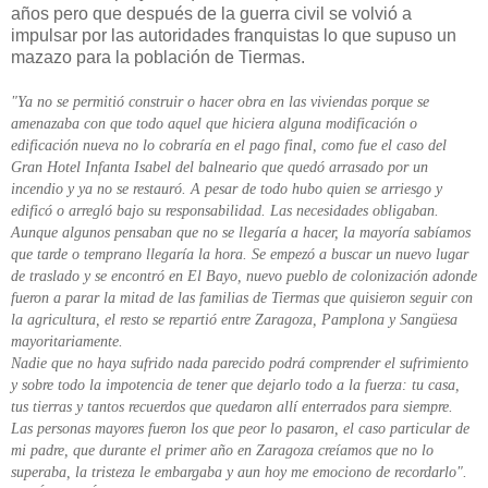
años pero que después de la guerra civil se volvió a
impulsar por las autoridades franquistas lo que supuso un
mazazo para la población de Tiermas.
"Ya no se permitió construir o hacer obra en las viviendas porque se
amenazaba con que todo aquel que hiciera alguna modificación o
edificación nueva no lo cobraría en el pago final, como fue el caso del
Gran Hotel Infanta Isabel del balneario que quedó arrasado por un
incendio y ya no se restauró. A pesar de todo hubo quien se arriesgo y
edificó o arregló bajo su responsabilidad. Las necesidades obligaban.
Aunque algunos pensaban que no se llegaría a hacer, la mayoría sabíamos
que tarde o temprano llegaría la hora. Se empezó a buscar un nuevo lugar
de traslado y se encontró en El Bayo, nuevo pueblo de colonización adonde
fueron a parar la mitad de las familias de Tiermas que quisieron seguir con
la agricultura, el resto se repartió entre Zaragoza, Pamplona y Sangüesa
mayoritariamente.
Nadie que no haya sufrido nada parecido podrá comprender el sufrimiento
y sobre todo la impotencia de tener que dejarlo todo a la fuerza: tu casa,
tus tierras y tantos recuerdos que quedaron allí enterrados para siempre.
Las personas mayores fueron los que peor lo pasaron, el caso particular de
mi padre, que durante el primer año en Zaragoza creíamos que no lo
superaba, la tristeza le embargaba y aun hoy me emociono de recordarlo".