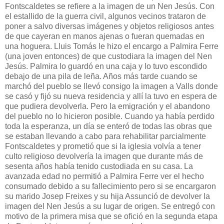
Fontscaldetes se refiere a la imagen de un Nen Jesús. Con
el estallido de la guerra civil, algunos vecinos trataron de
poner a salvo diversas imágenes y objetos religiosos antes
de que cayeran en manos ajenas o fueran quemadas en
una hoguera. Lluis Tomás le hizo el encargo a Palmira Ferre
(una joven entonces) de que custodiara la imagen del Nen
Jesús. Palmira lo guardó en una caja y lo tuvo escondido
debajo de una pila de leña. Años más tarde cuando se
marchó del pueblo se llevó consigo la imagen a Valls donde
se casó y fijó su nueva residencia y allí la tuvo en espera de
que pudiera devolverla. Pero la emigración y el abandono
del pueblo no lo hicieron posible. Cuando ya había perdido
toda la esperanza, un día se enteró de todas las obras que
se estaban llevando a cabo para rehabilitar parcialmente
Fontscaldetes y prometió que si la iglesia volvía a tener
culto religioso devolvería la imagen que durante más de
sesenta años había tenido custodiada en su casa. La
avanzada edad no permitió a Palmira Ferre ver el hecho
consumado debido a su fallecimiento pero si se encargaron
su marido Josep Freixes y su hija Assunció de devolver la
imagen del Nen Jesús a su lugar de origen. Se entregó con
motivo de la primera misa que se ofició en la segunda etapa