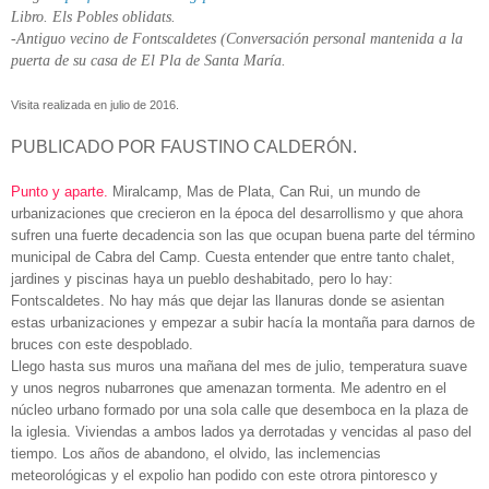
Libro. Els Pobles oblidats.
-Antiguo vecino de Fontscaldetes (Conversación personal mantenida a la
puerta de su casa de El Pla de Santa María.
Visita realizada en julio de 2016.
PUBLICADO POR FAUSTINO CALDERÓN.
Punto y aparte.
Miralcamp, Mas de Plata, Can Rui, un mundo de
urbanizaciones que crecieron en la época del desarrollismo y que ahora
sufren una fuerte decadencia son las que ocupan buena parte del término
municipal de Cabra del Camp. Cuesta entender que entre tanto chalet,
jardines y piscinas haya un pueblo deshabitado, pero lo hay:
Fontscaldetes. No hay más que dejar las llanuras donde se asientan
estas urbanizaciones y empezar a subir hacía la montaña para darnos de
bruces con este despoblado.
Llego hasta sus muros una mañana del mes de julio, temperatura suave
y unos negros nubarrones que amenazan tormenta. Me adentro en el
núcleo urbano formado por una sola calle que desemboca en la plaza de
la iglesia. Viviendas a ambos lados ya derrotadas y vencidas al paso del
tiempo. Los años de abandono, el olvido, las inclemencias
meteorológicas y el expolio han podido con este otrora pintoresco y