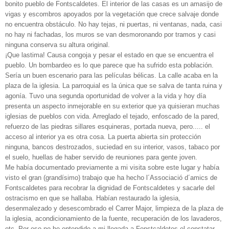
bonito pueblo de Fontscaldetes. El interior de las casas es un amasijo de
vigas y escombros apoyados por la vegetación que crece salvaje donde
no encuentra obstáculo. No hay tejas, ni puertas, ni ventanas, nada, casi
no hay ni fachadas, los muros se van desmoronando por tramos y casi
ninguna conserva su altura original.
¡Que lastima! Causa congoja y pesar el estado en que se encuentra el
pueblo. Un bombardeo es lo que parece que ha sufrido esta población.
Sería un buen escenario para las películas bélicas. La calle acaba en la
plaza de la iglesia. La parroquial es la única que se salva de tanta ruina y
agonía. Tuvo una segunda oportunidad de volver a la vida y hoy día
presenta un aspecto inmejorable en su exterior que ya quisieran muchas
iglesias de pueblos con vida. Arreglado el tejado, enfoscado de la pared,
refuerzo de las piedras sillares esquineras, portada nueva, pero..... el
acceso al interior ya es otra cosa. La puerta abierta sin protección
ninguna, bancos destrozados, suciedad en su interior, vasos, tabaco por
el suelo, huellas de haber servido de reuniones para gente joven.
Me había documentado previamente a mi visita sobre este lugar y había
visto el gran (grandísimo) trabajo que ha hecho l´Associació d´amics de
Fontscaldetes para recobrar la dignidad de Fontscaldetes y sacarle del
ostracismo en que se hallaba. Habían restaurado la iglesia,
desenmalezado y desescombrado el Carrer Major, limpieza de la plaza de
la iglesia, acondicionamiento de la fuente, recuperación de los lavaderos,
etc. Por eso no he entendido a mi llegada a Fonstcaldetes el constatar