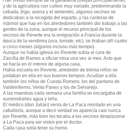
Han vivido siempre de la ganadería (ovejas principalmente)
y de la agricultura con cultivo muy variado, predominando la
cebada, trigo, avena y el almendro, algunos vecinos se
dedicaban a la recogida del esparto, y las canteras de
mármol que hay en los alrededores también dio trabajo a las
gentes de la zona, aunque el recurso principal de los
vecinos de Reverte era la emigración a Francia durante la
época de la vendimia (uva, tomate, etc), se tiraban allí cuatro
o cinco meses (algunos incluso más tiempo).
Aunque no había iglesia en Reverte subía el cura de
Zarcilla de Ramos a oficiar misa una vez al mes. Acto que
se hacía en el interior de alguna casa.
Había escuela en Reverte, alrededor de treinta niños se
juntaban en ella en sus buenos tiempos. Acudían a ella
también los niños de Cuesta Romero, los del pantano de
Valdeinfierno, Venta Panes y los de Selvarejo.
A las maestras cada semana una familia se encargaba de
suministrarles agua y leña.
El médico (don Julián) venia de La Paca montado en una
caballería, aunque a decir verdad no aparecía casi nunca
por Reverte, más bien les tocaba a los vecinos desplazarse
a La Paca para ser vistos por el doctor.
Cada casa solía tener su horno.